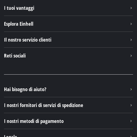
I tuoi vantaggi
Esplora Einhell
Einhell nel mondo
Il nostro servizio clienti
Chi siamo
Contattare
Reti sociali
Einhell Germany AG
Pezzi di ricambio e istruzioni
Facebook
Domande e risposte
YouTube
Instagram
Hai bisogno di aiuto?
TikTok
I nostri fornitori di servizi di spedizione
Pinterest
I nostri metodi di pagamento
Legale