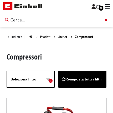
0
Indietro
|
Prodotti
Utensili
Compressori
Compressori
Seleziona filtro
Reimposta tutti i filtri
1
Italiano
IT
Italiano