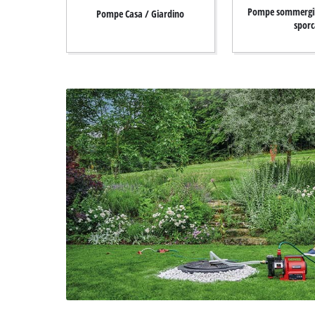
English
Pompe sommergibi
Pompe Casa / Giardino
sporc
Deutsch
Français