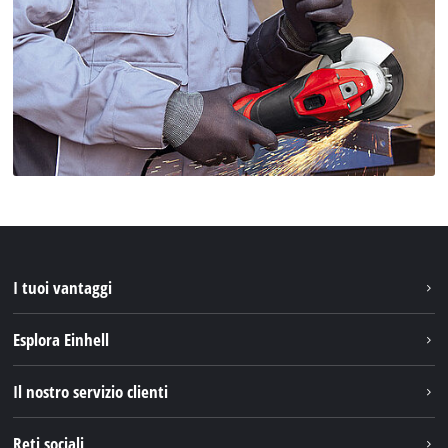
I tuoi vantaggi
Esplora Einhell
Einhell nel mondo
Il nostro servizio clienti
Chi siamo
Contattare
Reti sociali
Einhell Germany AG