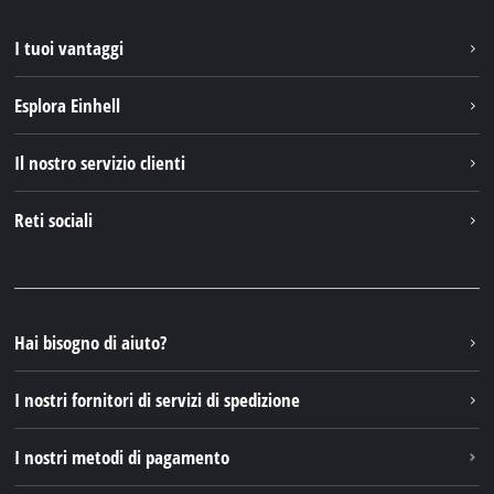
I tuoi vantaggi
Esplora Einhell
Einhell nel mondo
Il nostro servizio clienti
Chi siamo
Contattare
Reti sociali
Einhell Germany AG
Pezzi di ricambio e istruzioni
Facebook
Domande e risposte
YouTube
Instagram
Hai bisogno di aiuto?
TikTok
I nostri fornitori di servizi di spedizione
Pinterest
I nostri metodi di pagamento