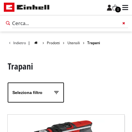
0
Indietro
|
Prodotti
Utensili
Trapani
Trapani
Seleziona filtro
Italiano
IT
Italiano