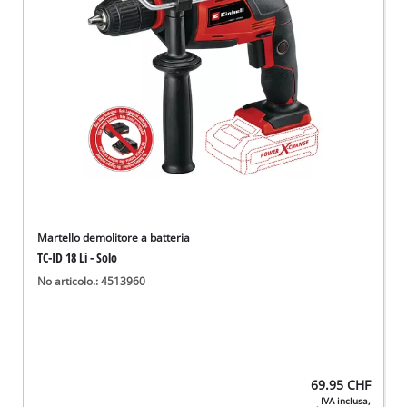
English
Deutsch
Français
Martello demolitore a batteria
TC-ID 18 Li - Solo
No articolo.: 4513960
69.95
CHF
IVA inclusa,