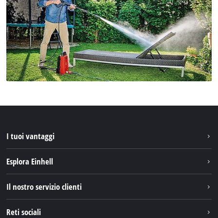
I tuoi vantaggi
Esplora Einhell
Einhell nel mondo
Il nostro servizio clienti
Chi siamo
Contattare
Reti sociali
Einhell Germany AG