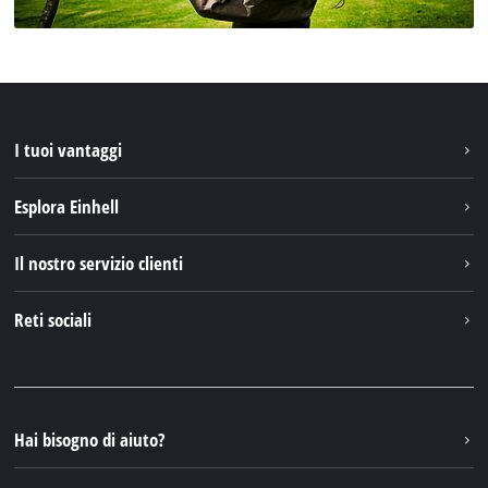
I tuoi vantaggi
Esplora Einhell
Einhell nel mondo
Il nostro servizio clienti
Chi siamo
Contattare
Reti sociali
Einhell Germany AG
Pezzi di ricambio e istruzioni
Facebook
Domande e risposte
YouTube
Instagram
Hai bisogno di aiuto?
TikTok