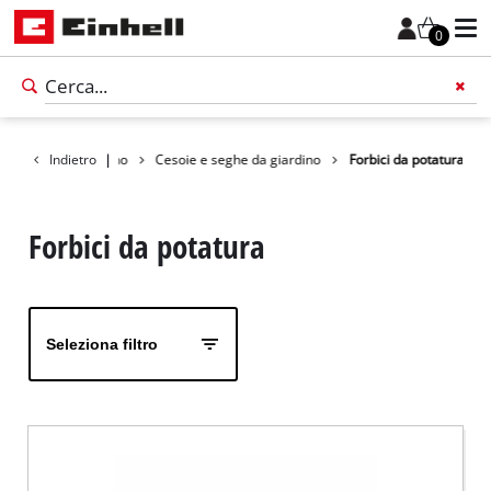
0
Prodotti
Indietro
Giardino
|
Cesoie e seghe da giardino
Forbici da potatura
Forbici da potatura
Seleziona filtro
Italiano
IT
Italiano