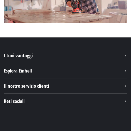
I tuoi vantaggi
Esplora Einhell
Einhell nel mondo
Il nostro servizio clienti
Chi siamo
Contattare
Reti sociali
Einhell Germany AG
Pezzi di ricambio e istruzioni
Facebook
Domande e risposte
YouTube