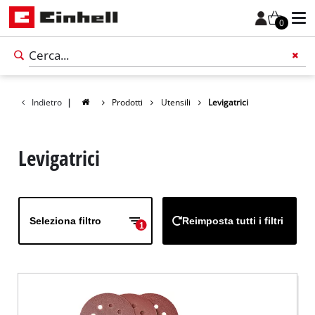
0
Indietro
|
Prodotti
Utensili
Levigatrici
Levigatrici
Seleziona filtro
Reimposta tutti i filtri
1
Italiano
IT
Italiano