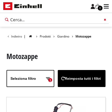
0
Indietro
|
Prodotti
Giardino
Motozappe
Motozappe
Seleziona filtro
Reimposta tutti i filtri
1
Italiano
IT
Italiano