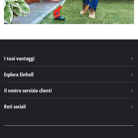
I tuoi vantaggi
Esplora Einhell
Einhell nel mondo
Il nostro servizio clienti
Chi siamo
Contattare
Reti sociali
Einhell Germany AG
Pezzi di ricambio e istruzioni
Facebook
Domande e risposte
YouTube