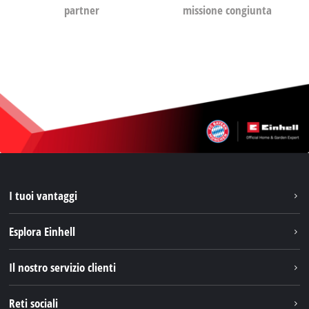
partner
missione congiunta
I tuoi vantaggi
Esplora Einhell
Einhell nel mondo
Il nostro servizio clienti
Chi siamo
Contattare
Reti sociali
Einhell Germany AG