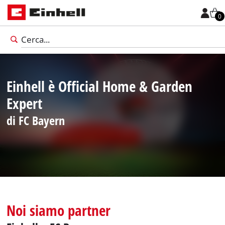
0
Einhell è Official Home & Garden
Expert
di FC Bayern
Italiano
Noi siamo partner
IT
Italiano