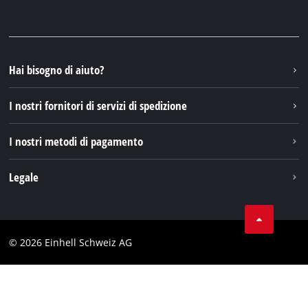
Pezzi di ricambio e istruzioni
Facebook
Domande e risposte
YouTube
Instagram
Hai bisogno di aiuto?
TikTok
I nostri fornitori di servizi di spedizione
Pinterest
I nostri metodi di pagamento
Legale
Condizioni generali di contratto
Protezione dei dati
© 2026 Einhell Schweiz AG
Testata
Conformità