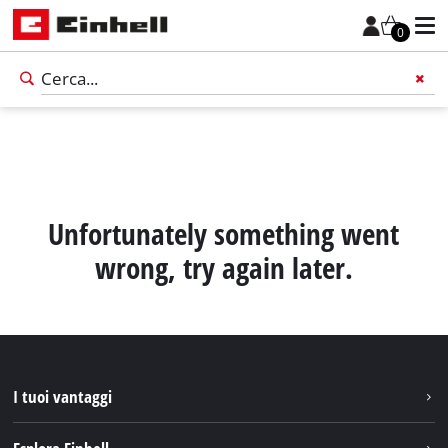
0
Unfortunately something went
wrong, try again later.
I tuoi vantaggi
Italiano
IT
Italiano