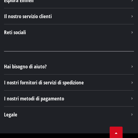
Esplora Einhell
English
Einhell nel mondo
Deutsch
Il nostro servizio clienti
Chi siamo
Français
Contattare
Reti sociali
Einhell Germany AG
Pezzi di ricambio e istruzioni
Facebook
Domande e risposte
YouTube
Instagram
Hai bisogno di aiuto?
TikTok
I nostri fornitori di servizi di spedizione
Pinterest
I nostri metodi di pagamento
Legale
Condizioni generali di contratto
Protezione dei dati