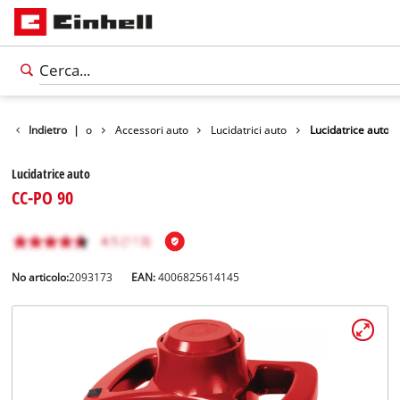
i
Tempo libero
Indietro
|
Accessori auto
Lucidatrici auto
Lucidatrice auto
Lucidatrice auto
CC-PO 90
No articolo:
2093173
EAN:
4006825614145
Italiano
IT
Italiano