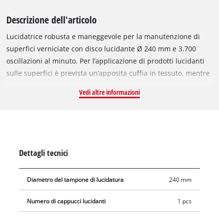
Descrizione dell'articolo
Lucidatrice robusta e maneggevole per la manutenzione di
superfici verniciate con disco lucidante Ø 240 mm e 3.700
oscillazioni al minuto. Per l’applicazione di prodotti lucidanti
sulle superfici è prevista un’apposita cuffia in tessuto, mentre
la cuffia lucidante in materiale sintetico viene utilizzata per la
Vedi altre informazioni
rifinitura e conferisce duratura brillantezza alla superficie
lucidata.
Dettagli tecnici
Diametro del tampone di lucidatura
240 mm
Numero di cappucci lucidanti
1 pcs