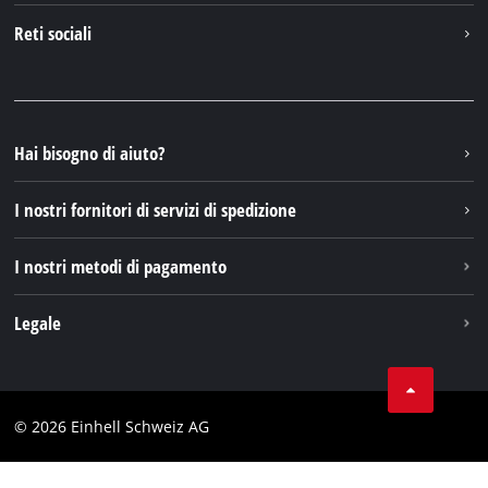
Contattare
Reti sociali
Einhell Germany AG
Pezzi di ricambio e istruzioni
Facebook
Domande e risposte
YouTube
Instagram
Hai bisogno di aiuto?
TikTok
I nostri fornitori di servizi di spedizione
Pinterest
I nostri metodi di pagamento
Legale
Condizioni generali di contratto
Protezione dei dati
© 2026 Einhell Schweiz AG
Testata
Conformità