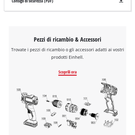
Consigli di sicurezza (PDF)
Pezzi di ricambio & Accessori
Trovate i pezzi di ricambio o gli accessori adatti ai vostri
prodotti Einhell.
Scoprili ora
Abbiamo bisogno del vostro permesso
per caricare Google Maps!
This content is not permitted to load due
to trackers that are not disclosed to the
visitor. The website owner needs to setup
the site with their CMP to add this content
to the list of technologies used.
Powered by
Usercentrics Consent