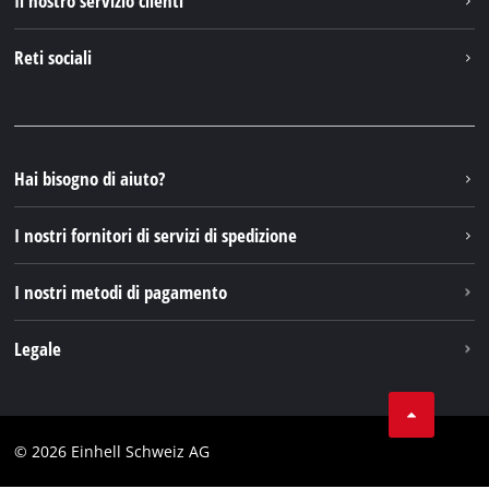
Il nostro servizio clienti
Chi siamo
Contattare
Reti sociali
Einhell Germany AG
Pezzi di ricambio e istruzioni
Facebook
Domande e risposte
YouTube
Instagram
Hai bisogno di aiuto?
TikTok
I nostri fornitori di servizi di spedizione
Pinterest
I nostri metodi di pagamento
Legale
Condizioni generali di contratto
Protezione dei dati
© 2026 Einhell Schweiz AG
Testata