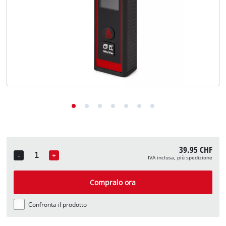
English
Deutsch
Français
39.95 CHF
-
+
IVA inclusa, più spedizione
Quantity
Compralo ora
Confronta il prodotto