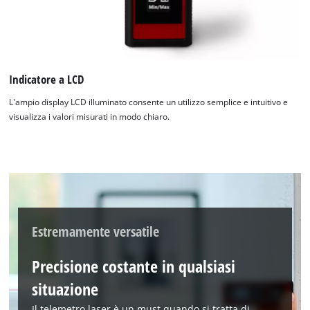
Abbiamo bisogno del vostro permesso
Indicatore a LCD
per caricare Google Maps!
L'ampio display LCD illuminato consente un utilizzo semplice e intuitivo e
This content is not permitted to load due
visualizza i valori misurati in modo chiaro.
to trackers that are not disclosed to the
visitor. The website owner needs to setup
the site with their CMP to add this content
to the list of technologies used.
Powered by
Usercentrics Consent
Management Platform
Estremamente versatile
Precisione costante in qualsiasi
situazione
Il telemetro laser è un must quando si tratta di