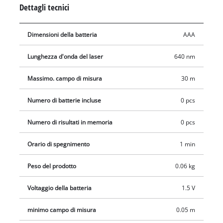
illuminato garantisce una buona leggibilità dei risultati e un
Dettagli tecnici
funzionamento intuitivo, mentre le superfici Softgrip offrono
una presa sicura. Il laser può essere acceso separatamente e
Dimensioni della batteria
AAA
lo spegnimento automatico dopo un minuto protegge le
batterie. Per il funzionamento sono necessarie 2 batterie AAA
Lunghezza d'onda del laser
640 nm
da 1,5 V, che non sono incluse.
Massimo. campo di misura
30 m
Numero di batterie incluse
0 pcs
Numero di risultati in memoria
0 pcs
Orario di spegnimento
1 min
Peso del prodotto
0.06 kg
Voltaggio della batteria
1.5 V
minimo campo di misura
0.05 m