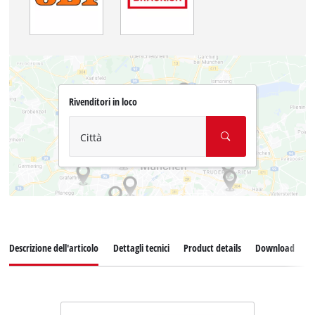
Rivenditori in loco
Città
Descrizione dell'articolo
Dettagli tecnici
Product details
Download
P