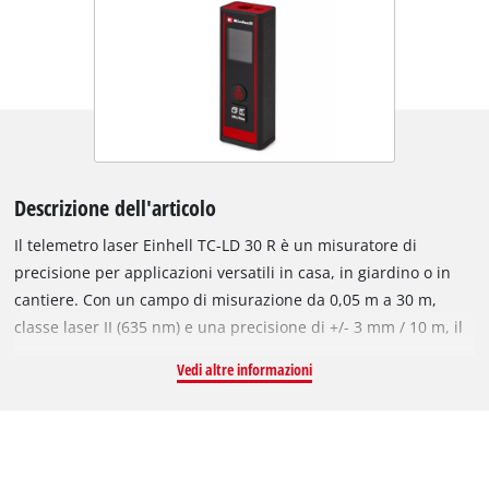
Descrizione dell'articolo
Il telemetro laser Einhell TC-LD 30 R è un misuratore di
precisione per applicazioni versatili in casa, in giardino o in
cantiere. Con un campo di misurazione da 0,05 m a 30 m,
classe laser II (635 nm) e una precisione di +/- 3 mm / 10 m, il
dispositivo fornisce risultati precisi nelle misurazioni di
Vedi altre informazioni
distanza, area e volume. Le misurazioni possono essere
effettuate sia dal lato anteriore che da quello inferiore. Oltre
alle singole misurazioni, la funzione di misurazione continua
consente il rilevamento continuo della distanza. Il display LCD