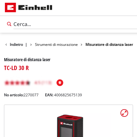
otti
Indietro
Utensili
|
Strumenti di misurazione
Misuratore di distanza laser
Misuratore di distanza laser
TC-LD 30 R
No articolo:
2270077
EAN:
4006825675139
Italiano
IT
Italiano