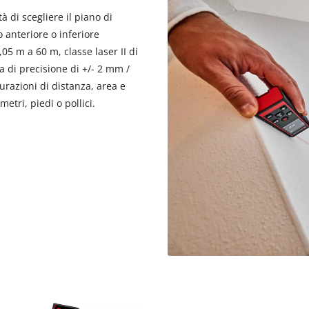
visitor. The website owner needs to setup
tà di scegliere il piano di
the site with their CMP to add this content
 anteriore o inferiore
to the list of technologies used.
5 m a 60 m, classe laser II di
Powered by
Usercentrics Consent
 di precisione di +/- 2 mm /
Management Platform
surazioni di distanza, area e
etri, piedi o pollici.