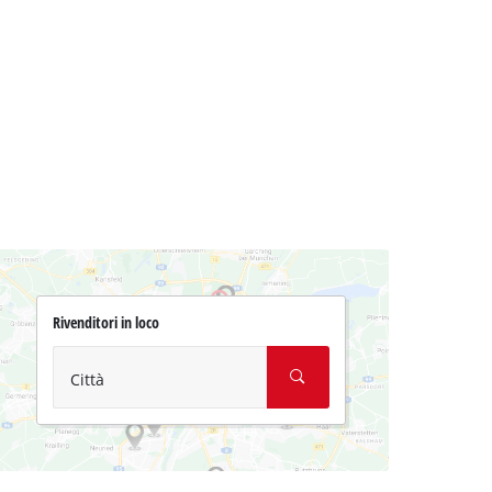
Rivenditori in loco
Città