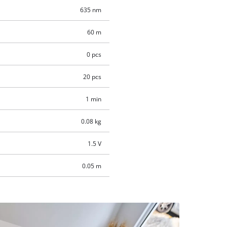
635 nm
60 m
0 pcs
20 pcs
1 min
0.08 kg
1.5 V
0.05 m