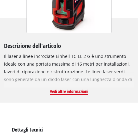
Descrizione dell'articolo
Il laser a linee incrociate Einhell TC-LL 2 G è uno strumento
ideale con una portata massima di 16 metri per installazioni,
lavori di riparazione o ristrutturazione. Le linee laser verdi
sono generate da un diodo laser con una lunghezza d'onda di
510 - 530 nm e corrispondono alla classe laser II. La precisione
Vedi altre informazioni
ammonta a 0,5 mm/m. Il TC-LL 2 G proietta linee laser sia
orizzontali che verticali per un allineamento rapido e
confortevole a seconda delle esigenze. Le linee sono
commutabili singolarmente con la semplice pressione di un
pulsante: orizzontalmente, verticalmente o come linee
Dettagli tecnici
incrociate. Questo laser autolivellante segnala un'inclinazione