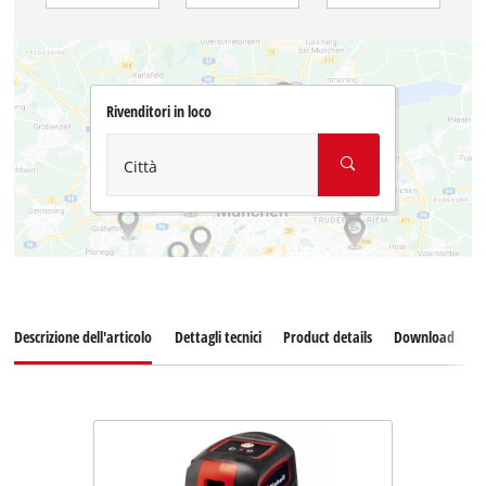
Rivenditori in loco
Città
Descrizione dell'articolo
Dettagli tecnici
Product details
Download
P