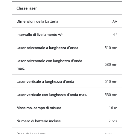
superiore a 4° tramite un LED e ha un breve tempo di
Classe laser
II
allineamento inferiore a 5 secondi. Il laser a linee incrociate è
dotato di una livella digitale integrata che consente di
Dimensioni della batteria
AA
determinare se il dispositivo è perfettamente livellato. Il
dispositivo di livellamento è dotato di una filettatura per
Intervallo di livellamento +/-
4 °
treppiede da 1/4", che consente un facile montaggio su vari
treppiedi. La superficie Softgrip garantisce una comoda
Laser orizzontale a lunghezza d'onda
510 nm
maneggevolezza. Il morsetto universale incluso è ideale per
Laser orizzontale con lunghezza d'onda
fissare il laser a linee incrociate a tavoli, scaffali o simili. La
530 nm
max.
dotazione comprende anche una pratica borsa per riporre
facilmente il prodotto. Per il funzionamento sono necessarie
Laser verticale a lunghezza d'onda
510 nm
due batterie AA. Non incluse.
Laser verticale con lunghezza d'onda max.
530 nm
Massimo. campo di misura
16 m
Numero di batterie incluse
2 pcs