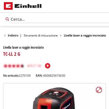
i
Utensili
Indietro
|
Strumenti di misurazione
Livella laser a raggio incrociato
Livella laser a raggio incrociato
TC-LL 2 G
No articolo:
2270109
EAN:
4006825673630
Italiano
IT
Italiano