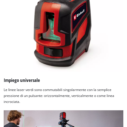
Abbiamo bisogno del vostro permesso
per caricare Google Maps!
This content is not permitted to load due
to trackers that are not disclosed to the
visitor. The website owner needs to setup
Impiego universale
the site with their CMP to add this content
to the list of technologies used.
Le linee laser verdi sono commutabili singolarmente con la semplice
pressione di un pulsante: orizzontalmente, verticalmente o come linea
Powered by
Usercentrics Consent
incrociata.
Management Platform