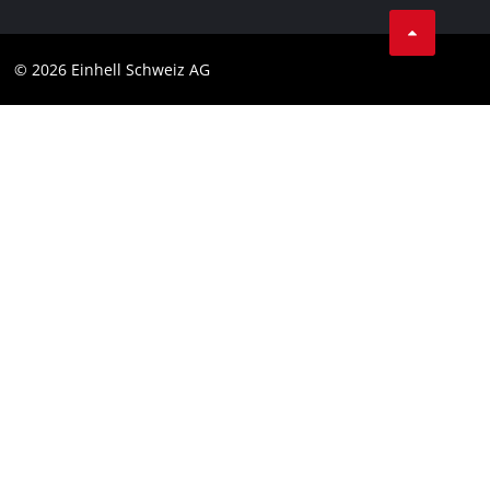
Condizioni generali di contratto
Protezione dei dati
© 2026 Einhell Schweiz AG
Testata
Conformità