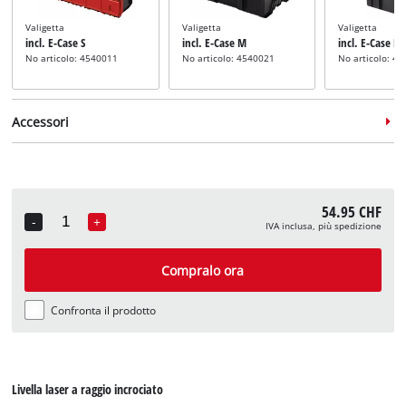
Valigetta
Valigetta
Valigetta
incl. E-Case S
incl. E-Case M
incl. E-Case L
No articolo: 4540011
No articolo: 4540021
No articolo: 4
Accessori
54.95 CHF
-
+
IVA inclusa, più spedizione
Quantity
Treppiedi telescopico
incl. treppiede 85-170 cm
Compralo ora
No articolo: 2270116
Confronta il prodotto
Livella laser a raggio incrociato