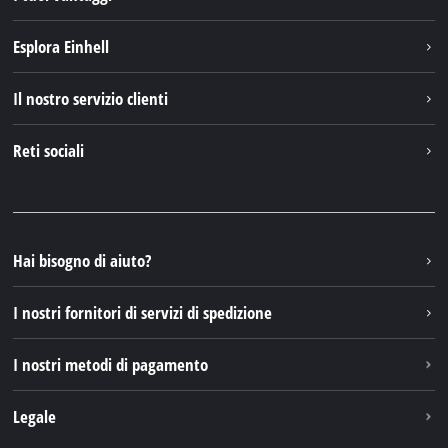
Esplora Einhell
Einhell nel mondo
Il nostro servizio clienti
Chi siamo
Contattare
Reti sociali
Einhell Germany AG
Pezzi di ricambio e istruzioni
Facebook
Domande e risposte
YouTube
Instagram
Hai bisogno di aiuto?
TikTok
I nostri fornitori di servizi di spedizione
Pinterest
I nostri metodi di pagamento
Legale