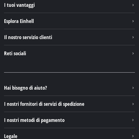
I tuoi vantaggi
Esplora Einhell
Einhell nel mondo
Il nostro servizio clienti
Chi siamo
Contattare
Reti sociali
Einhell Germany AG
Pezzi di ricambio e istruzioni
Facebook
Domande e risposte
YouTube
Instagram
Hai bisogno di aiuto?
TikTok
I nostri fornitori di servizi di spedizione
Pinterest
I nostri metodi di pagamento
Legale