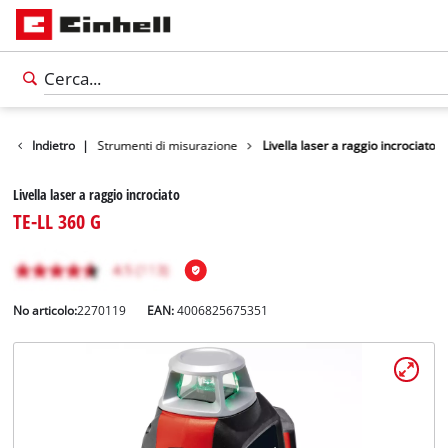
i
Utensili
Indietro
|
Strumenti di misurazione
Livella laser a raggio incrociato
Livella laser a raggio incrociato
TE-LL 360 G
No articolo:
2270119
EAN:
4006825675351
Italiano
IT
Italiano