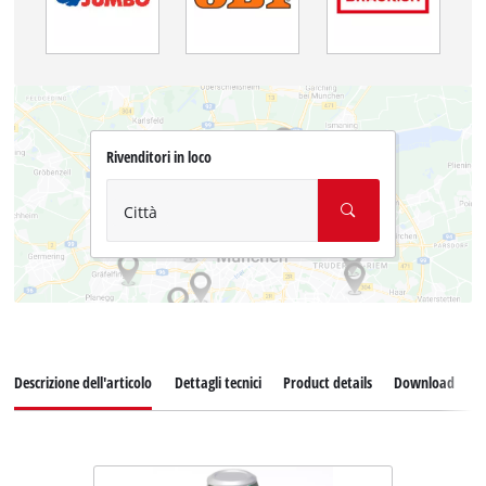
Rivenditori in loco
Città
Descrizione dell'articolo
Dettagli tecnici
Product details
Download
P