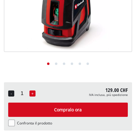
English
Deutsch
Français
129.00 CHF
-
+
IVA inclusa, più spedizione
Quantity
Compralo ora
Confronta il prodotto