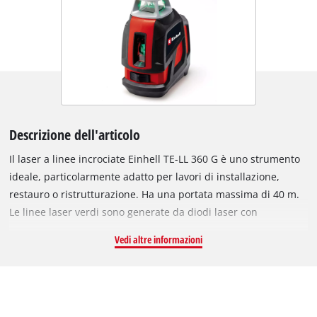
Descrizione dell'articolo
Il laser a linee incrociate Einhell TE-LL 360 G è uno strumento
ideale, particolarmente adatto per lavori di installazione,
restauro o ristrutturazione. Ha una portata massima di 40 m.
Le linee laser verdi sono generate da diodi laser con
lunghezza d'onda compresa tra 510 e 530 nm e corrispondono
Vedi altre informazioni
alla classe laser II. L'accuratezza dello strumento è di 0,5
mm/m. Il laser a linee incrociate TE-LL 360 G è dotato di una
linea orizzontale a 360°, che consente un allineamento preciso
e senza sforzo degli oggetti in tutta la stanza. Proietta sia linee