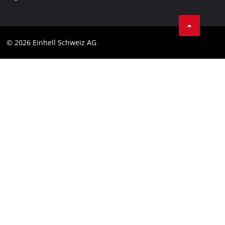
Condizioni generali di contratto
Protezione dei dati
© 2026 Einhell Schweiz AG
Testata
Conformità