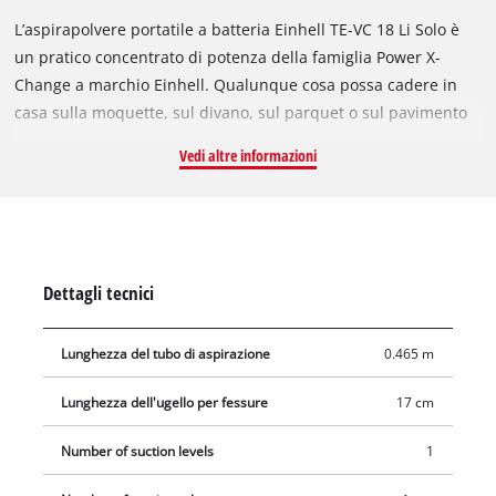
L’aspirapolvere portatile a batteria Einhell TE-VC 18 Li Solo è
un pratico concentrato di potenza della famiglia Power X-
Change a marchio Einhell. Qualunque cosa possa cadere in
casa sulla moquette, sul divano, sul parquet o sul pavimento
piastrellato, l’aspirapolvere portatile a batteria si adatta a
Vedi altre informazioni
tutte le circostanze e consente di pulire rapidamente e in
profondità qualsiasi superficie con l’accessorio adatto alla
situazione. La bocchetta per pavimenti è appositamente
concepita per pavimenti duri e superfici lisce. Nella dotazione
è compresa una seconda bocchetta per mobili imbottiti e
Dettagli tecnici
stoffe. La bocchetta per fughe consente di raggiungere senza
difficoltà qualsiasi punto poco accessibile. Il tubo rigido di
Lunghezza del tubo di aspirazione
0.465 m
prolunga lungo 46,5 centimetri trasforma il pratico
aspirapolvere a batteria in una scopa elettrica e consente di
Lunghezza dell'ugello per fessure
17 cm
mantenere una postura eretta e comoda. Il serbatoio di
raccolta della polvere ha una capacità di 540 millilitri. Con la
Number of suction levels
1
nuova tecnologia PXC l’intralcio di cavi, l’impiego di diverse