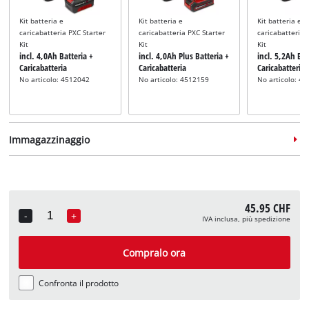
Kit batteria e
Kit batteria e
Kit batteria e
caricabatteria PXC Starter
caricabatteria PXC Starter
caricabatteria 
Kit
Kit
Kit
incl. 4,0Ah Batteria +
incl. 4,0Ah Plus Batteria +
incl. 5,2Ah Bat
Caricabatteria
Caricabatteria
Caricabatteria
No articolo: 4512042
No articolo: 4512159
No articolo: 4
Immagazzinaggio
45.95 CHF
-
+
IVA inclusa, più spedizione
Quantity
Valigetta
Valigetta
incl. E-Case M
incl. E-Case L
Compralo ora
No articolo: 4540021
No articolo: 4540014
Confronta il prodotto