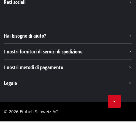
Reti sociali
Einhell Germany AG
Pezzi di ricambio e istruzioni
Facebook
Domande e risposte
YouTube
Instagram
Hai bisogno di aiuto?
TikTok
I nostri fornitori di servizi di spedizione
Pinterest
I nostri metodi di pagamento
Legale
Condizioni generali di contratto
Protezione dei dati
© 2026 Einhell Schweiz AG
Testata
Conformità