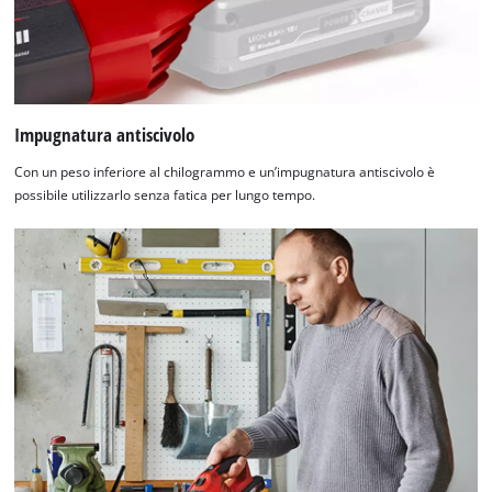
Abbiamo bisogno del vostro permesso
per caricare Google Maps!
Impugnatura antiscivolo
This content is not permitted to load due
Con un peso inferiore al chilogrammo e un’impugnatura antiscivolo è
to trackers that are not disclosed to the
possibile utilizzarlo senza fatica per lungo tempo.
visitor. The website owner needs to setup
the site with their CMP to add this content
to the list of technologies used.
Powered by
Usercentrics Consent
Management Platform