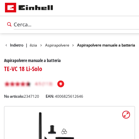
trumenti per la pulizia
Indietro
|
Aspirapolvere
Aspirapolvere manuale a batteria
Aspirapolvere manuale a batteria
TE-VC 18 Li-Solo
No articolo:
2347120
EAN:
4006825612646
Italiano
IT
Italiano