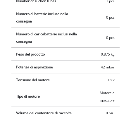
batterie e caricabatteria e le prestazioni deludenti
Number of suction tubes
1 pcs
appartengono al passato: per tutti i prodotti della serie Power
Numero di batterie incluse nella
X-Change si può utilizzare una sola batteria e un solo
0 pcs
consegna
caricabatteria. La fornitura si intende senza batteria e senza
caricabatteria, da acquistare separatamente.
Numero di caricabatterie inclusi nella
0 pcs
consegna
Peso del prodotto
0.875 kg
Potenza di aspirazione
42 mbar
Tensione del motore
18 V
Motore a
Tipo di motore
spazzole
Volume del contenitore di raccolta
0.54 l