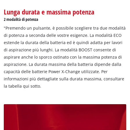
visitor. The website owner needs to setup
Lunga durata e massima potenza
the site with their CMP to add this content
to the list of technologies used.
2 modalità di potenza
Powered by
Usercentrics Consent
"Premendo un pulsante, è possibile scegliere tra due modalità
Management Platform
di potenza a seconda delle vostre esigenze. La modalità ECO
estende la durata della batteria ed è quindi adatta per lavori
di aspirazione più lunghi. La modalità BOOST consente di
aspirare anche lo sporco ostinato con la massima potenza di
aspirazione. La durata massima della batteria dipende dalla
capacità delle batterie Power X-Change utilizzate. Per
informazioni più dettagliate sulla durata massima, consultare
la tabella qui sotto.