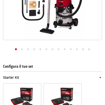
English
Deutsch
Français
Configura il tuo set
Starter Kit