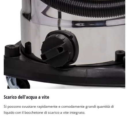
Scarico dell'acqua a vite
Abbiamo bisogno del vostro permesso
Si possono svuotare rapidamente e comodamente grandi quantità di
per caricare Google Maps!
liquido con il bocchetone di scarico a vite integrato.
This content is not permitted to load due
to trackers that are not disclosed to the