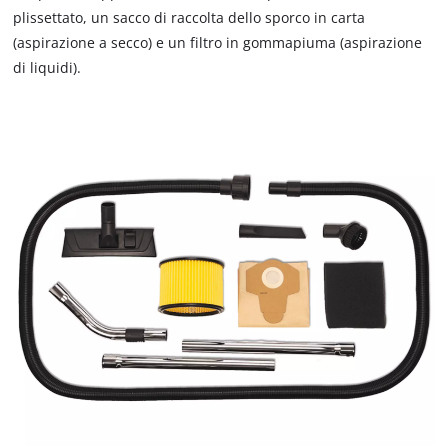
include la batteria e il caricabatterie, che sono disponibili
plissettato, un sacco di raccolta dello sporco in carta
separatamente, per esempio con il pratico Starter Kit.
(aspirazione a secco) e un filtro in gommapiuma (aspirazione
di liquidi).