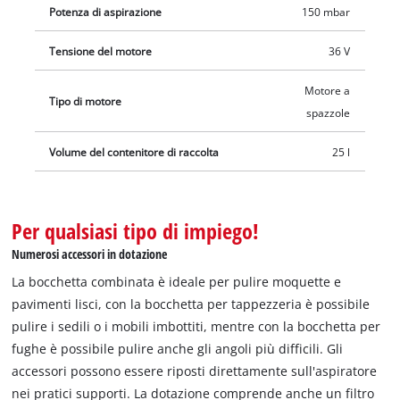
permette di adattare la potenza aspirante fino a 150 mbar
Potenza di aspirazione
150 mbar
anche nelle zone di lavoro più delicate. Il serbatoio in robusto
Tensione del motore
36 V
acciaio inossidabile può contenere sporco e liquidi fino a
25 litri e la bocchetta a vite di scarico, integrata, rende lo
Motore a
svuotamento dei liquidi aspirati un gioco da ragazzi. Grazie
Tipo di motore
spazzole
alle ruote, alle rotelle e alla maniglia per il trasporto,
l'aspirasolidi e liquidi può essere trasportato nel luogo di
Volume del contenitore di raccolta
25 l
utilizzo senza sforzo. Il robusto tubo flessibile in materiale
plastico lungo 2,5 metri con un diametro di 36 millimetri e il
tubo telescopico in acciaio inossidabile, insieme
Per qualsiasi tipo di impiego!
all'alimentazione a batteria, garantiscono la massima
Numerosi accessori in dotazione
flessibilità. Grazie al tubo telescopico, l'aspiratore può essere
regolato in modo personalizzato a seconda della propria
La bocchetta combinata è ideale per pulire moquette e
statura ed è anche adatto per lavori a un'altezza superiore
pavimenti lisci, con la bocchetta per tappezzeria è possibile
rispetto a quella della testa. Grazie al supporto per accessori e
pulire i sedili o i mobili imbottiti, mentre con la bocchetta per
per il tubo di aspirazione, l'aspiratore e gli accessori non solo
fughe è possibile pulire anche gli angoli più difficili. Gli
vengono riposti rapidamente e ordinatamente, ma sono
accessori possono essere riposti direttamente sull'aspiratore
altrettanto rapidamente pronti all'uso. La consegna non
nei pratici supporti. La dotazione comprende anche un filtro