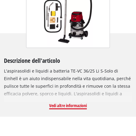
Descrizione dell'articolo
L'aspirasolidi e liquidi a batteria TE-VC 36/25 Li S-Solo di
Einhell è un aiuto indispensabile nella vita quotidiana, perché
pulisce tutte le superfici in profondità e rimuove con la stessa
efficacia polvere, sporco e liquidi. L'aspirasolidi e liquidi a
batteria fa parte della famiglia Power X-Change e può quindi
Vedi altre informazioni
essere usato in modo assolutamente flessibile lontano dalla
presa di corrente ed è sempre l'aiuto giusto, anche per i lavori
difficili, grazie alle potenti batterie ricaricabili. In qualità di
membro della famiglia PXC, possono essere utilizzate le