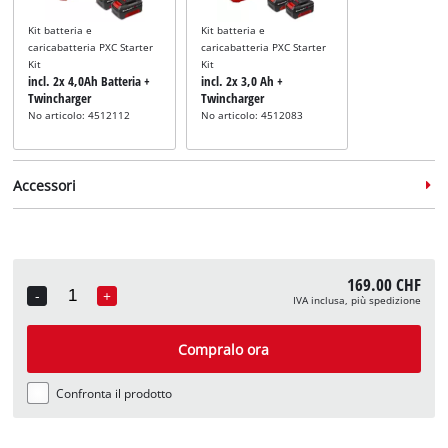
Kit batteria e
Kit batteria e
caricabatteria PXC Starter
caricabatteria PXC Starter
Kit
Kit
incl. 2x 4,0Ah Batteria +
incl. 2x 3,0 Ah +
Twincharger
Twincharger
No articolo: 4512112
No articolo: 4512083
Accessori
169.00 CHF
-
+
IVA inclusa, più spedizione
Quantity
Sacco di aspirazione
Sacco di aspirazione
incl. 5 sacchetti in tessuto
incl. 5 sacchi raccogli-
Compralo ora
non tessuto da 25 l
sporco da 25 l
No articolo: 2351190
No articolo: 2351150
Confronta il prodotto