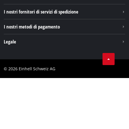
TikTok
I nostri fornitori di servizi di spedizione
Pinterest
I nostri metodi di pagamento
Legale
Condizioni generali di contratto
Protezione dei dati
© 2026 Einhell Schweiz AG
Testata
Conformità