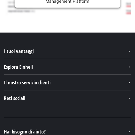
Management Platform
I tuoi vantaggi
Esplora Einhell
Einhell nel mondo
Il nostro servizio clienti
Chi siamo
Contattare
Reti sociali
Einhell Germany AG
Pezzi di ricambio e istruzioni
Facebook
Domande e risposte
YouTube
Instagram
Hai bisogno di aiuto?