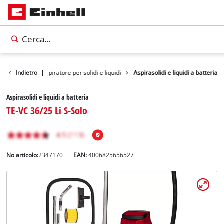
 la pulizia
Indietro
|
Aspiratore per solidi e liquidi
Aspirasolidi e liquidi a batteria
Aspirasolidi e liquidi a batteria
TE-VC 36/25 Li S-Solo
No articolo:
2347170
EAN:
4006825656527
Italiano
IT
Italiano