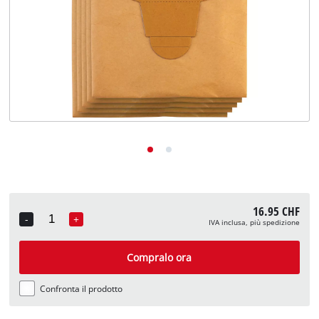
English
Deutsch
Français
16.95 CHF
-
+
IVA inclusa, più spedizione
Quantity
Compralo ora
Confronta il prodotto