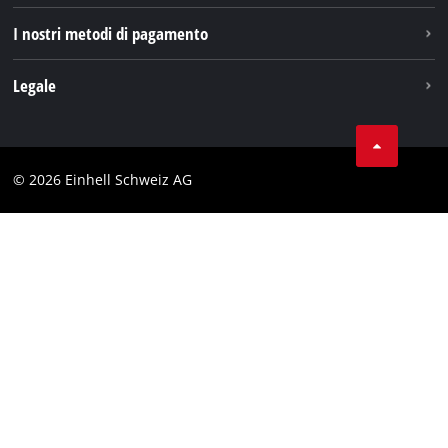
I nostri metodi di pagamento
Legale
Condizioni generali di contratto
Protezione dei dati
© 2026 Einhell Schweiz AG
Testata
Conformità