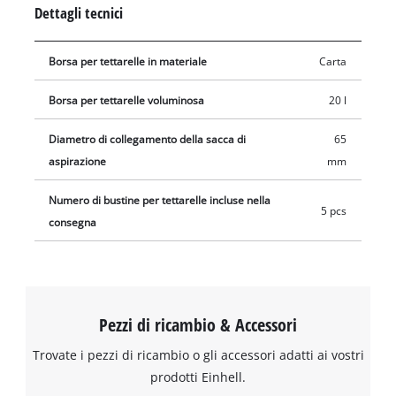
(diametro di collegamento 65 mm). Il sacchetto per aspiratore
Dettagli tecnici
viene inserito nel contenitore di raccolta e l’ugello di
aspirazione viene collegato all’apertura del sacchetto (Ø 65
Borsa per tettarelle in materiale
Carta
mm).
Borsa per tettarelle voluminosa
20 l
Diametro di collegamento della sacca di
65
aspirazione
mm
Numero di bustine per tettarelle incluse nella
5 pcs
consegna
Pezzi di ricambio & Accessori
Trovate i pezzi di ricambio o gli accessori adatti ai vostri
prodotti Einhell.