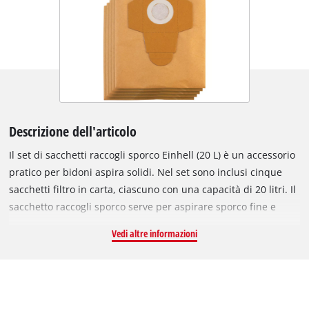
Descrizione dell'articolo
Il set di sacchetti raccogli sporco Einhell (20 L) è un accessorio
pratico per bidoni aspira solidi. Nel set sono inclusi cinque
sacchetti filtro in carta, ciascuno con una capacità di 20 litri. Il
sacchetto raccogli sporco serve per aspirare sporco fine e
secco e mantiene il filtro pieghettato integrato nell’aspiratore
Vedi altre informazioni
più pulito, preservando a lungo la potenza di aspirazione. I
sacchetti per aspiratore non sono adatti all’aspirazione di
liquidi. I sacchetti raccogli sporco possono essere utilizzati con
tutti gli aspiratori Einhell con contenitori da 15 o 20 litri