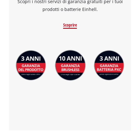
Scopri i nostri servizi di garanzia gratuiti per i tuoi
to the list of technologies used.
prodotti o batterie Einhell.
Powered by
Usercentrics Consent
Management Platform
Scoprire