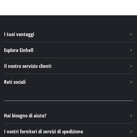
I tuoi vantaggi
Esplora Einhell
Einhell nel mondo
Il nostro servizio clienti
Chi siamo
Contattare
Reti sociali
Einhell Germany AG
Pezzi di ricambio e istruzioni
Facebook
Domande e risposte
YouTube
Instagram
Hai bisogno di aiuto?
TikTok
I nostri fornitori di servizi di spedizione
Pinterest