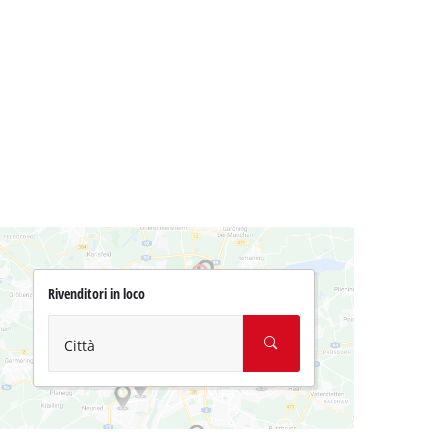
Rivenditori in loco
Città