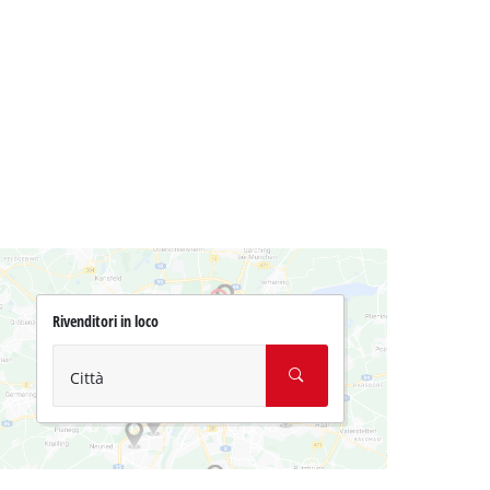
Rivenditori in loco
Città