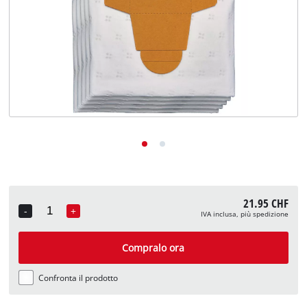
English
Deutsch
Français
21.95 CHF
-
+
IVA inclusa, più spedizione
Quantity
Compralo ora
Confronta il prodotto