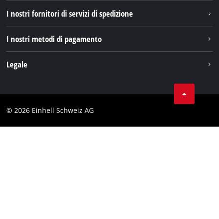
TikTok
I nostri fornitori di servizi di spedizione
Pinterest
I nostri metodi di pagamento
Legale
Condizioni generali di contratto
Protezione dei dati
© 2026 Einhell Schweiz AG
Testata
Conformità