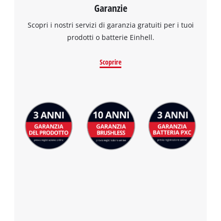
Garanzie
the site with their CMP to add this content
to the list of technologies used.
Scopri i nostri servizi di garanzia gratuiti per i tuoi
prodotti o batterie Einhell.
Powered by
Usercentrics Consent
Management Platform
Scoprire