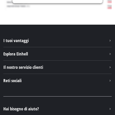
I tuoi vantaggi
Esplora Einhell
Einhell nel mondo
Il nostro servizio clienti
Chi siamo
Contattare
Reti sociali
Einhell Germany AG
Pezzi di ricambio e istruzioni
Facebook
Domande e risposte
YouTube
Instagram
Hai bisogno di aiuto?