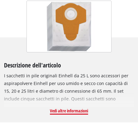
Descrizione dell'articolo
I sacchetti in pile originali Einhell da 25 L sono accessori per
aspirapolvere Einhell per uso umido e secco con capacità di
15, 20 e 25 litri e diametro di connessione di 65 mm. Il set
include cinque sacchetti in pile. Questi sacchetti sono
realizzati con più strati, che aumentano la prestazione del
Vedi altre informazioni
filtro e migliorano la filtrazione delle particelle di polvere fine,
risultando particolarmente adatti per chi soffre di allergie. I
sacchetti sono realizzati in materiale resistente all'acqua e agli
strappi, quindi sono più durevoli rispetto ai sacchetti di carta.