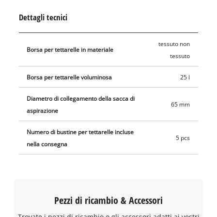
Non sono adatti per aspirare liquidi. Il sacchetto si inserisce
Dettagli tecnici
facilmente nel contenitore di raccolta e il tubo di aspirazione
si collega all'apertura del sacchetto (Ø 65 mm).
tessuto non
Borsa per tettarelle in materiale
tessuto
Borsa per tettarelle voluminosa
25 l
Diametro di collegamento della sacca di
65 mm
aspirazione
Numero di bustine per tettarelle incluse
5 pcs
nella consegna
Pezzi di ricambio & Accessori
Trovate i pezzi di ricambio o gli accessori adatti ai vostri