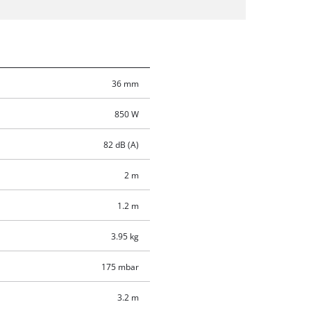
36 mm
850 W
82 dB (A)
2 m
1.2 m
3.95 kg
175 mbar
3.2 m