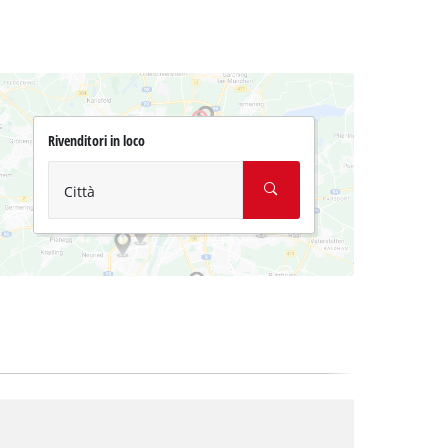
Rivenditori in loco
Città