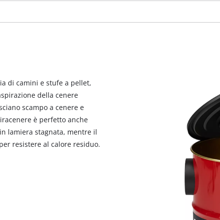
visitor. The website owner needs to setup
the site with their CMP to add this content
to the list of technologies used.
Powered by
Usercentrics Consent
Management Platform
a di camini e stufe a pellet,
aspirazione della cenere
 lasciano scampo a cenere e
piracenere è perfetto anche
 in lamiera stagnata, mentre il
per resistere al calore residuo.