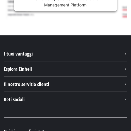
Management Platform
I tuoi vantaggi
Esplora Einhell
Einhell nel mondo
Il nostro servizio clienti
Chi siamo
Contattare
Reti sociali
Einhell Germany AG
Pezzi di ricambio e istruzioni
Facebook
Domande e risposte
YouTube
Instagram