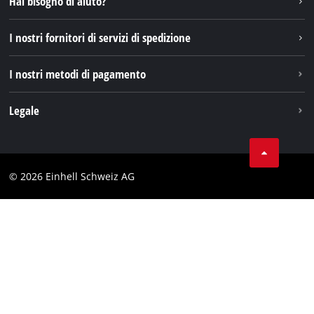
Hai bisogno di aiuto?
TikTok
I nostri fornitori di servizi di spedizione
Pinterest
I nostri metodi di pagamento
Legale
Condizioni generali di contratto
Protezione dei dati
© 2026 Einhell Schweiz AG
Testata
Conformità