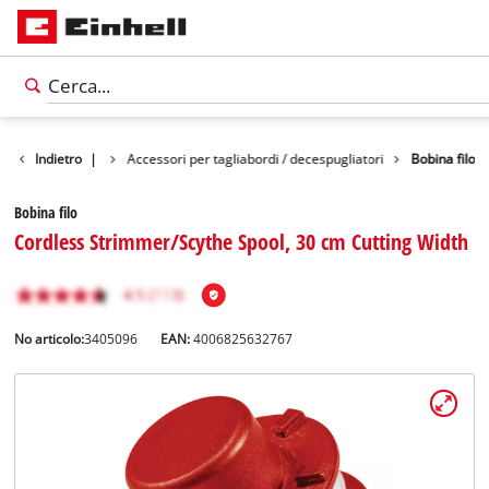
i per il giardino
Indietro
|
Accessori per tagliabordi / decespugliatori
Bobina filo
Bobina filo
Cordless Strimmer/Scythe Spool, 30 cm Cutting Width
No articolo:
3405096
EAN:
4006825632767
Italiano
IT
Italiano