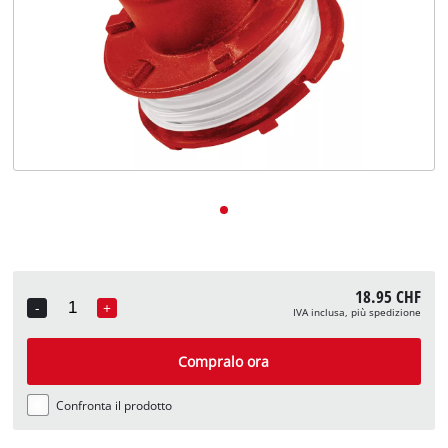
English
Deutsch
Français
18.95 CHF
-
+
IVA inclusa, più spedizione
Quantity
Compralo ora
Confronta il prodotto