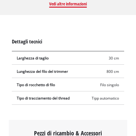
Vedi altre informazioni
decespugliatori a batteria Einhell AGILLO , AGILLO 36/255 BL e
AGILLO 18/200. La bobina di filo di riserva è dotata di un
robusto filo di nylon. Il filo è lungo 8 metri e ha un diametro di
2 mm. Per ottenere una lunghezza ottimale del filo, il filo di
nylon viene alimentato in modo affidabile dal meccanismo di
Dettagli tecnici
jogging automatico. In questo modo, erba alta, erbacce e prati
vengono accorciati e tagliati in modo efficiente.
Larghezza di taglio
30 cm
Lunghezza del filo del trimmer
800 cm
Tipo di rocchetto di filo
Filo singolo
Tipo di tracciamento del thread
Tipp automatico
Pezzi di ricambio & Accessori