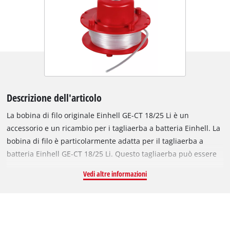
Descrizione dell'articolo
La bobina di filo originale Einhell GE-CT 18/25 Li è un
accessorio e un ricambio per i tagliaerba a batteria Einhell. La
bobina di filo è particolarmente adatta per il tagliaerba a
batteria Einhell GE-CT 18/25 Li. Questo tagliaerba può essere
utilizzato sia con una bobina di filo che con una lama in
Vedi altre informazioni
plastica. Per ottenere i migliori risultati di taglio, la bobina di
ricambio è dotata di un robusto filo in nylon lungo 5 metri. Il
filo in nylon viene alimentato in modo affidabile tramite un
sistema automatico a tocco, garantendo così in ogni momento