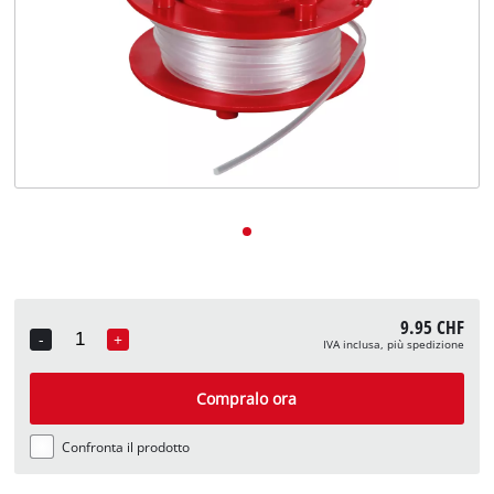
English
Deutsch
Français
9.95 CHF
-
+
IVA inclusa, più spedizione
Quantity
Compralo ora
Confronta il prodotto