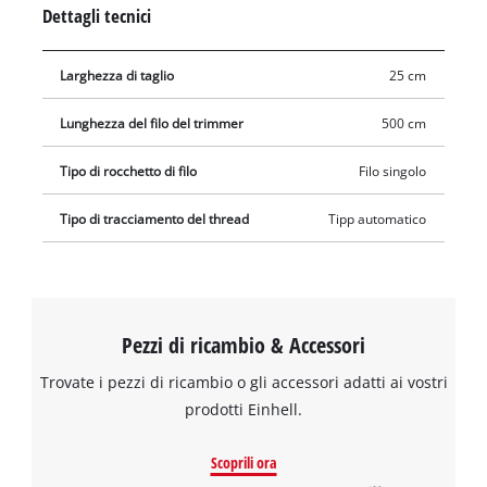
una larghezza di taglio ottimale fino a 25 cm. In questo modo
Dettagli tecnici
è possibile tagliare e sfoltire in modo efficiente erba alta,
erbacce e prati.
Larghezza di taglio
25 cm
Lunghezza del filo del trimmer
500 cm
Tipo di rocchetto di filo
Filo singolo
Tipo di tracciamento del thread
Tipp automatico
Pezzi di ricambio & Accessori
Trovate i pezzi di ricambio o gli accessori adatti ai vostri
prodotti Einhell.
Scoprili ora