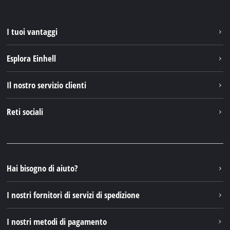
I tuoi vantaggi
Esplora Einhell
Einhell nel mondo
Il nostro servizio clienti
Chi siamo
Contattare
Reti sociali
Einhell Germany AG
Pezzi di ricambio e istruzioni
Facebook
Domande e risposte
YouTube
Instagram
Hai bisogno di aiuto?
TikTok
I nostri fornitori di servizi di spedizione
Pinterest
I nostri metodi di pagamento