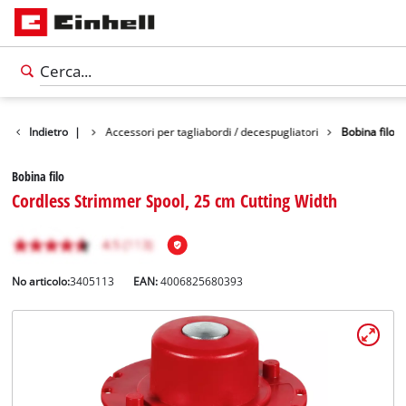
i per il giardino
Indietro
|
Accessori per tagliabordi / decespugliatori
Bobina filo
Bobina filo
Cordless Strimmer Spool, 25 cm Cutting Width
No articolo:
3405113
EAN:
4006825680393
Italiano
IT
Italiano