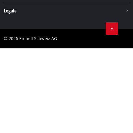
Legale
Condizioni generali di contratto
Protezione dei dati
© 2026 Einhell Schweiz AG
Testata
Conformità