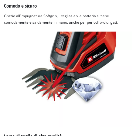
Comodo e sicuro
by
Usercentrics
Grazie all’impugnatura Softgrip, il tagliasiepi a batteria si tiene
Consent
comodamente e saldamente in mano, anche per periodi prolungati.
Management
Platform