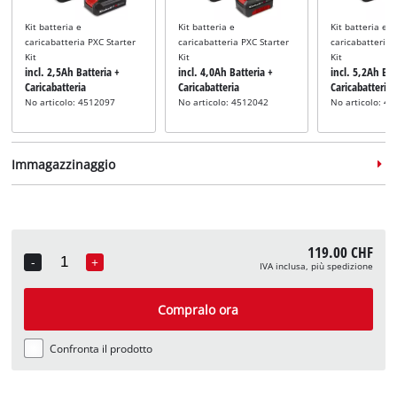
Kit batteria e
Kit batteria e
Kit batteria e
caricabatteria PXC Starter
caricabatteria PXC Starter
caricabatteria 
Kit
Kit
Kit
incl. 2,5Ah Batteria +
incl. 4,0Ah Batteria +
incl. 5,2Ah Bat
Caricabatteria
Caricabatteria
Caricabatteria
No articolo: 4512097
No articolo: 4512042
No articolo: 4
Immagazzinaggio
119.00 CHF
-
+
IVA inclusa, più spedizione
Quantity
Valigetta
incl. E-Case M
Compralo ora
No articolo: 4540021
Confronta il prodotto