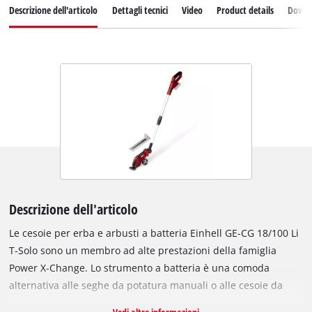
Descrizione dell'articolo
Dettagli tecnici
Video
Product details
Down
Descrizione dell'articolo
Le cesoie per erba e arbusti a batteria Einhell GE-CG 18/100 Li
T-Solo sono un membro ad alte prestazioni della famiglia
Power X-Change. Lo strumento a batteria è una comoda
alternativa alle seghe da potatura manuali o alle cesoie da
giardino. È anche più leggero, più silenzioso e più versatile