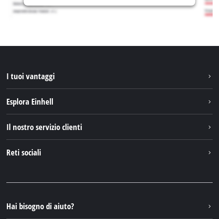
I tuoi vantaggi
Esplora Einhell
Einhell nel mondo
Il nostro servizio clienti
Chi siamo
Contattare
Reti sociali
Einhell Germany AG
Pezzi di ricambio e istruzioni
Facebook
Domande e risposte
YouTube
Instagram
Hai bisogno di aiuto?