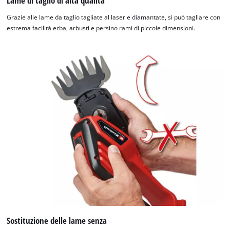
Lame di taglio di alta qualità
Grazie alle lame da taglio tagliate al laser e diamantate, si può tagliare con
estrema facilità erba, arbusti e persino rami di piccole dimensioni.
Abbiamo bisogno del vostro permesso
per caricare Google Maps!
This content is not permitted to load due
to trackers that are not disclosed to the
visitor. The website owner needs to setup
the site with their CMP to add this content
to the list of technologies used.
Sostituzione delle lame senza
Powered by
Usercentrics Consent