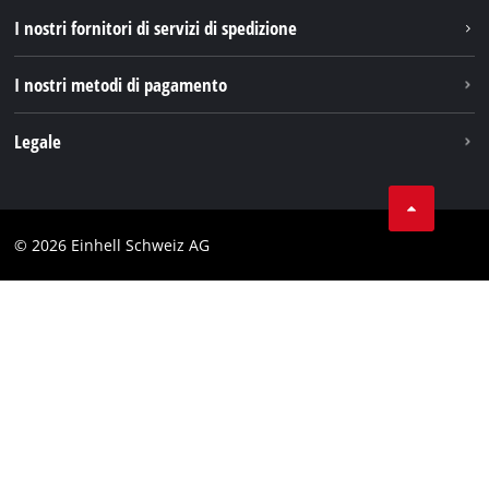
TikTok
I nostri fornitori di servizi di spedizione
Pinterest
I nostri metodi di pagamento
Legale
Condizioni generali di contratto
Protezione dei dati
© 2026 Einhell Schweiz AG
Testata
Conformità