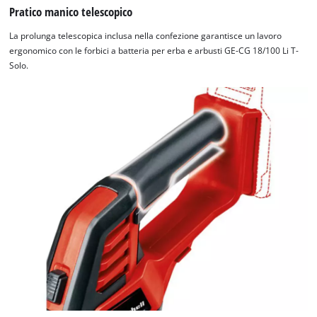
website
Pratico manico telescopico
owner
La prolunga telescopica inclusa nella confezione garantisce un lavoro
needs
ergonomico con le forbici a batteria per erba e arbusti GE-CG 18/100 Li T-
to
Solo.
setup
the
site
with
their
CMP
to
add
this
content
to
the
list
of
technologies
used.
Powered