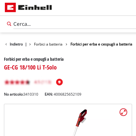
ghe da giardino
Indietro
|
Forbici a batteria
Forbici per erba e cespugli a batteria
Forbici per erba e cespugli a batteria
GE-CG 18/100 Li T-Solo
No articolo:
3410310
EAN:
4006825652109
Italiano
IT
Italiano