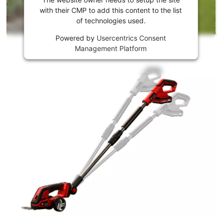
caricare
with their CMP to add this content to the list
of technologies used.
Youtube!
Powered by
Usercentrics Consent
This
Management Platform
content
is
not
permitted
to
load
due
to
trackers
that
are
not
disclosed
to
the
visitor.
The