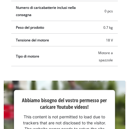
Numero di caricabatterie inclusi nella
0 pcs
consegna
Peso del prodotto
0.7 kg
Tensione del motore
18 V
Motore a
Tipo di motore
spazzole
Abbiamo
Abbiamo bisogno del vostro permesso per
bisogno
caricare Youtube videos!
del
vostro
This content is not permitted to load due to
permesso
trackers that are not disclosed to the visitor.
per
The website owner needs to setup the site