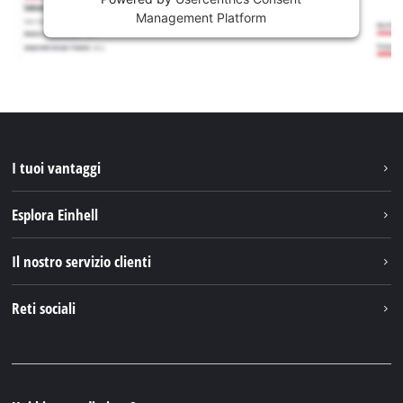
Management Platform
I tuoi vantaggi
Esplora Einhell
Einhell nel mondo
Il nostro servizio clienti
Chi siamo
Contattare
Reti sociali
Einhell Germany AG
Pezzi di ricambio e istruzioni
Facebook
Domande e risposte
YouTube
Instagram