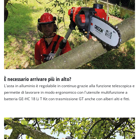
È necessario arrivare più in alto?
L'asta in alluminio è regolabile in continuo grazie alla funzione telescopica e
permette di lavorare in modo ergonomico con l'utensile multifunzione a
batteria GE-HC 18 Li T Kit con trasmissione GT anche con alberi alti e fitti.
Abbiamo bisogno del vostro permesso
per caricare Google Maps!
This content is not permitted to load due