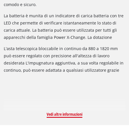
e la catena marchio OREGON assicurano risultati di taglio
comodo e sicuro.
puliti e regolari. L'accessorio girevole di 90° consente di
eseguire tagli orizzontali senza il minimo sforzo. L'artiglio
La batteria è munita di un indicatore di carica batteria con tre
impedisce che l'attrezzo scivoli durante l'operazione di taglio.
LED che permette di verificare istantaneamente lo stato di
La lubrificazione automatica della catena tramite il serbatoio
carica attuale. La batteria può essere utilizzata per tutti gli
dell'olio garantisce la lubrificazione necessaria alla catena
apparecchi della famiglia Power X-Change. La dotazione
OREGON. Se necessario, la catena può essere tensionata e
prevede un caricabatteria supplementare con il quale è
L'asta telescopica bloccabile in continuo da 880 a 1820 mm
sostituita senza utensili grazie al pratico tendicatena. Un
possibile ricaricare la batteria completamente nell'arco di 1
può essere regolato con precisione all'altezza di lavoro
perno ferma catena impedisce in modo affidabile
ora.
desiderata L'impugnatura aggiuntiva, a sua volta regolabile in
l'involontario scivolamento della catena dalla lama.
continuo, può essere adattata a qualsiasi utilizzatore grazie
alla pratica chiusura rapida. Per potere eseguire gravosi tagli
in altezza in modo preciso e pulito, la testa motore orientabile
in 7 posizioni e l'impugnatura principale con 4 posizioni
diverse consentono un adattamento a qualsiasi situazione di
lavoro.
Vedi altre informazioni