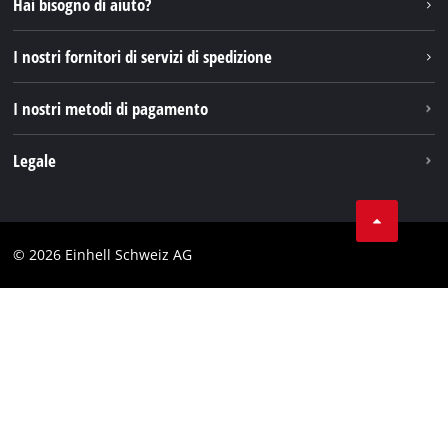
Hai bisogno di aiuto?
TikTok
I nostri fornitori di servizi di spedizione
Pinterest
I nostri metodi di pagamento
Legale
Condizioni generali di contratto
Protezione dei dati
© 2026 Einhell Schweiz AG
Testata
Conformità