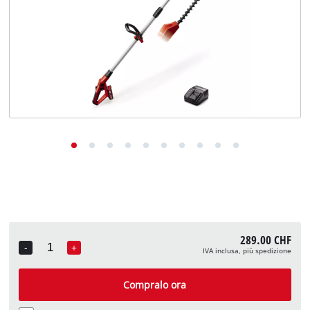
English
Deutsch
Français
289.00 CHF
-
+
IVA inclusa, più spedizione
Quantity
Compralo ora