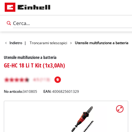
he da giardino
Indietro
|
Troncarami telescopici
Utensile multifunzione a batteria
Utensile multifunzione a batteria
GE-HC 18 Li T Kit (1x3,0Ah)
No articolo:
3410805
EAN:
4006825601329
Italiano
IT
Italiano