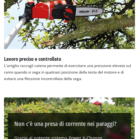
to trackers that are not disclosed to the
visitor. The website owner needs to setup
the site with their CMP to add this content
to the list of technologies used.
Powered by
Usercentrics Consent
Management Platform
Lavoro preciso e controllato
L'artiglio raccogli catena permette di esercitare una pressione elevata sul
ramo quando si sega in qualsiasi posizione della testa del motore e di
evitare una flessione incontrollata della sega.
Non c'è una presa di corrente nei paraggi?
Grazie al potente sistema Power X-Change,