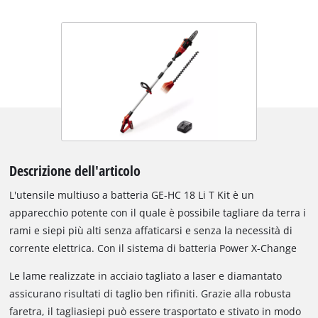
Descrizione dell'articolo
L'utensile multiuso a batteria GE-HC 18 Li T Kit è un
apparecchio potente con il quale è possibile tagliare da terra i
rami e siepi più alti senza affaticarsi e senza la necessità di
corrente elettrica. Con il sistema di batteria Power X-Change
di Einhell, l'utensile multifunzione è dotato di una batteria da
Le lame realizzate in acciaio tagliato a laser e diamantato
18 V e 3,0 Ah per interventi di lavoro di lunga durata. Gli
assicurano risultati di taglio ben rifiniti. Grazie alla robusta
ingranaggi di metallo con elevata vita utile, la lama di qualità
faretra, il tagliasiepi può essere trasportato e stivato in modo