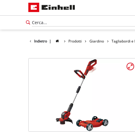
Indietro
|
Prodotti
Giardino
Tagliabordi e
Italiano
IT
Italiano