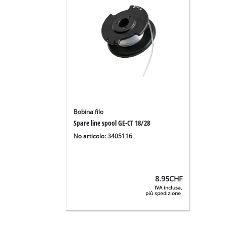
Bobina filo
Spare line spool GE-CT 18/28
No articolo: 3405116
8.95
CHF
IVA inclusa,
più spedizione