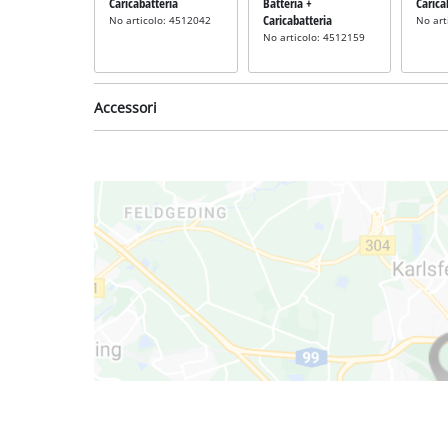
Caricabatteria
Batteria +
Carica
Caricabatteria
No articolo: 4512042
No art
No articolo: 4512159
Accessori
Bobina filo
incl. bobina di
ricambio
No articolo: 3405116