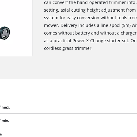
can convert the hand-operated trimmer into a
setting, axial cutting height adjustment from
system for easy conversion without tools fro
mower. Delivery includes a line spool (5m) wi
comes without battery and without a charger. 
as a practical Power X-Change starter set. On
cordless grass trimmer.
a" max.
Abbiamo bisogno del vostro permesso
per caricare Google Maps!
" min.
This content is not permitted to load due
to trackers that are not disclosed to the
re