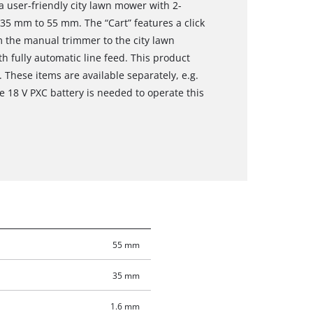
 user-friendly city lawn mower with 2-
 35 mm to 55 mm. The “Cart” features a click
m the manual trimmer to the city lawn
th fully automatic line feed. This product
These items are available separately, e.g.
e 18 V PXC battery is needed to operate this
55 mm
35 mm
1.6 mm