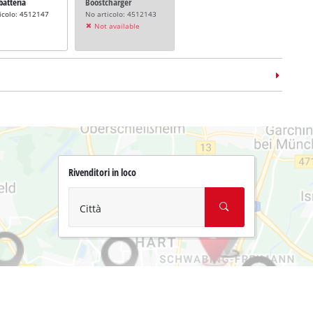
batteria
Boostcharger
icolo: 4512147
No articolo: 4512143
Not available
Rivenditori in loco
Città