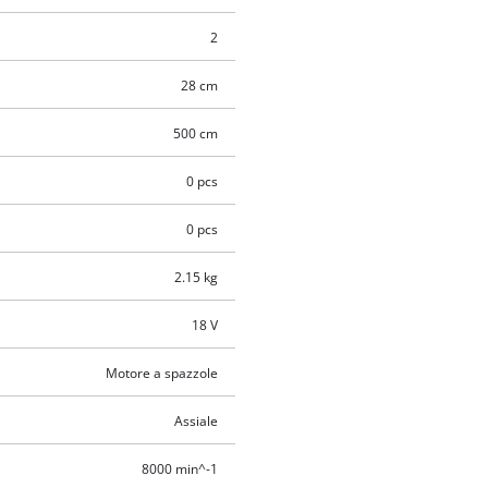
2
28 cm
500 cm
0 pcs
0 pcs
2.15 kg
18 V
Motore a spazzole
Assiale
8000 min^-1