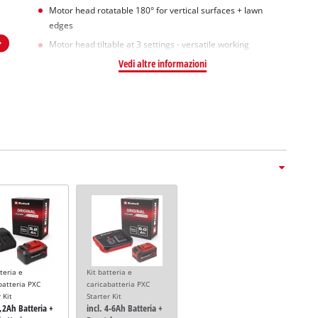
Motor head rotatable 180° for vertical surfaces + lawn
edges
Motor head tiltable at 3 settings - versatile working
Vedi altre informazioni
tteria e
Kit batteria e
batteria PXC
caricabatteria PXC
 Kit
Starter Kit
5,2Ah Batteria +
incl. 4-6Ah Batteria +