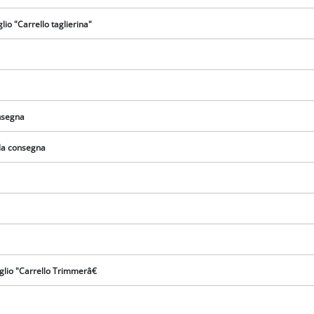
visitor. The website owner needs to setup
the site with their CMP to add this content
glio "Carrello taglierina"
to the list of technologies used.
Powered by
Usercentrics Consent
Management Platform
onsegna
lla consegna
taglio "Carrello Trimmerâ€