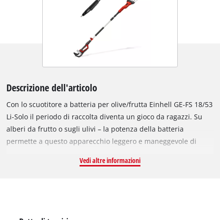
Descrizione dell'articolo
Con lo scuotitore a batteria per olive/frutta Einhell GE-FS 18/53
Li-Solo il periodo di raccolta diventa un gioco da ragazzi. Su
alberi da frutto o sugli ulivi – la potenza della batteria
permette a questo apparecchio leggero e maneggevole di
realizzare la raccolta totale dei frutti presenti sui rami. Lo
Vedi altre informazioni
scuotitore a batterie per frutta/olive appartiene alla famiglia
Power X-Change nella quale batterie, apparecchi e
caricabatterie sono intercambiabili. Il pettine da raccolta
funziona con un movimento laterale costante e una larghezza
dell'area di esercizio compresa tra 28 e 53 cm attraverso i