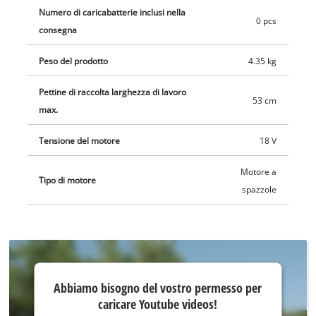
Numero di caricabatterie inclusi nella
0 pcs
consegna
Peso del prodotto
4.35 kg
Pettine di raccolta larghezza di lavoro
53 cm
max.
Tensione del motore
18 V
Motore a
Tipo di motore
spazzole
Abbiamo
Abbiamo bisogno del vostro permesso per
bisogno
caricare Youtube videos!
del