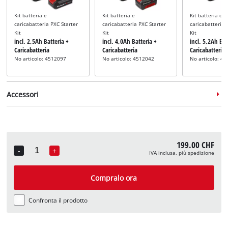
Kit batteria e
Kit batteria e
Kit batteria e
caricabatteria PXC Starter
caricabatteria PXC Starter
caricabatteria 
Kit
Kit
Kit
incl. 2,5Ah Batteria +
incl. 4,0Ah Batteria +
incl. 5,2Ah Bat
Caricabatteria
Caricabatteria
Caricabatteria
No articolo: 4512097
No articolo: 4512042
No articolo: 4
Accessori
199.00 CHF
-
+
IVA inclusa, più spedizione
Quantity
Denti per la raccolta
incl. denti di ricambio
Compralo ora
No articolo: 3405231
Confronta il prodotto