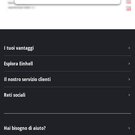
I tuoi vantaggi
Esplora Einhell
Einhell nel mondo
Il nostro servizio clienti
Chi siamo
Contattare
Reti sociali
Einhell Germany AG
Pezzi di ricambio e istruzioni
Facebook
Domande e risposte
YouTube
Instagram
Hai bisogno di aiuto?