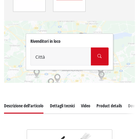
Rivenditori in loco
Città
Descrizione dell'articolo
Dettagli tecnici
Video
Product details
Down