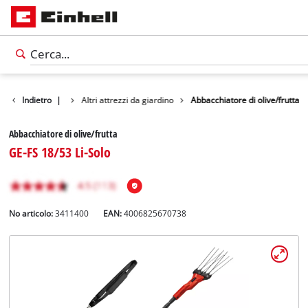
otti
Indietro
Giardino
|
Altri attrezzi da giardino
Abbacchiatore di olive/frutta
Abbacchiatore di olive/frutta
GE-FS 18/53 Li-Solo
No articolo:
3411400
EAN:
4006825670738
Italiano
IT
Italiano