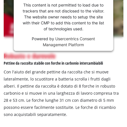
vostro
This content is not permitted to load due to
permesso
trackers that are not disclosed to the visitor.
per
The website owner needs to setup the site
caricare
with their CMP to add this content to the list
of technologies used.
Youtube!
Powered by
Usercentrics Consent
This
Management Platform
content
is
Robusto e durevole
not
Pettine da raccolta stabile con forche in carbonio intercambiabili
permitted
to
Con l'aiuto del grande pettine da raccolta che si muove
load
lateralmente, lo scuotitore a batteria scrolla i frutti dagli
due
alberi. Il pettine da raccolta è dotato di 8 forche in robusto
to
carbonio e si muove in una larghezza di lavoro compresa tra
trackers
that
28 e 53 cm. Le forche lunghe 31 cm con diametro di 5 mm
are
possono essere facilmente sostituite. Le forche di ricambio
not
sono acquistabili separatamente.
disclosed
to