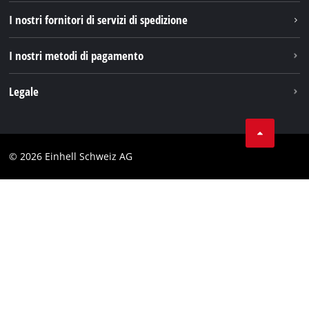
TikTok
I nostri fornitori di servizi di spedizione
Pinterest
I nostri metodi di pagamento
Legale
Condizioni generali di contratto
Protezione dei dati
© 2026 Einhell Schweiz AG
Testata
Conformità