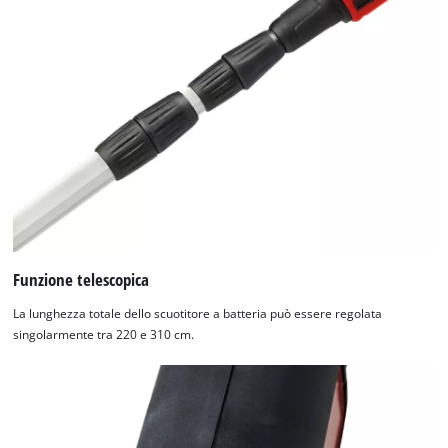
technologies
used.
Powered
by
Usercentrics
Consent
Management
Platform
Funzione telescopica
La lunghezza totale dello scuotitore a batteria può essere regolata
singolarmente tra 220 e 310 cm.