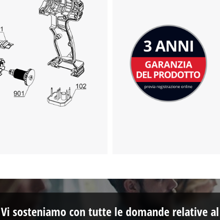
Abbiamo bisogno del vostro permesso
per caricare Google Maps!
This content is not permitted to load due
to trackers that are not disclosed to the
visitor. The website owner needs to setup
the site with their CMP to add this content
to the list of technologies used.
Powered by
Usercentrics Consent
Management Platform
Vi sosteniamo con tutte le domande relative al