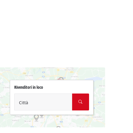
Rivenditori in loco
Città