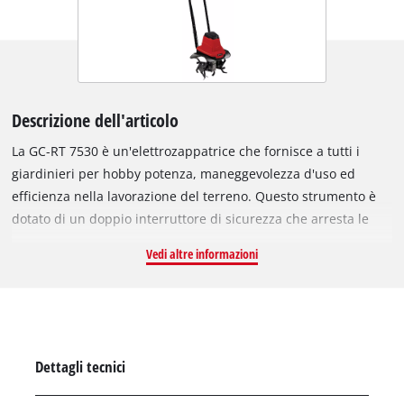
Descrizione dell'articolo
La GC-RT 7530 è un'elettrozappatrice che fornisce a tutti i
giardinieri per hobby potenza, maneggevolezza d'uso ed
efficienza nella lavorazione del terreno. Questo strumento è
dotato di un doppio interruttore di sicurezza che arresta le
frese della zappatrice, non appena lo si rilascia. La GC-RT
Vedi altre informazioni
7530 ha le ruote regolabile in altezza per meglio adattatrsi al
lavoro o al trasporto. L'impugnatura ergonomica ripiegabile
rende l'apparecchio particolarmente maneggevole e
salvaspazio. Una clip porta cavo protegge il cavo di
alimentazione dall'usura per maggior sicurezza.
Dettagli tecnici