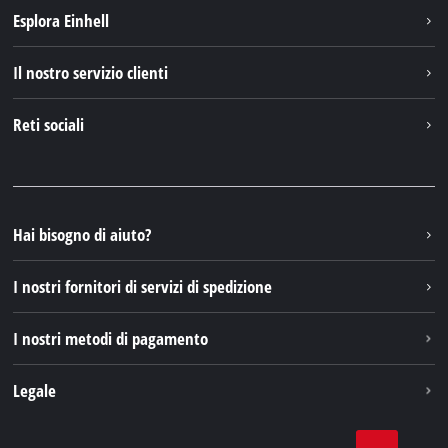
Esplora Einhell
Einhell nel mondo
Il nostro servizio clienti
Chi siamo
Contattare
Reti sociali
Einhell Germany AG
Pezzi di ricambio e istruzioni
Facebook
Domande e risposte
YouTube
Instagram
Hai bisogno di aiuto?
TikTok
I nostri fornitori di servizi di spedizione
Pinterest
I nostri metodi di pagamento
Legale
Condizioni generali di contratto