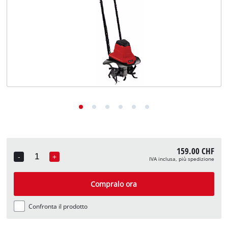
English
Deutsch
Français
159.00 CHF
-
+
IVA inclusa, più spedizione
Quantity
Compralo ora
Confronta il prodotto