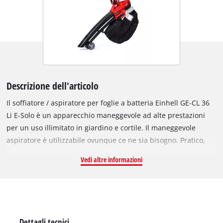
Descrizione dell'articolo
Il soffiatore / aspiratore per foglie a batteria Einhell GE-CL 36
Li E-Solo è un apparecchio maneggevole ad alte prestazioni
per un uso illimitato in giardino e cortile. Il maneggevole
aspiratore è utilizzabile ovunque ce ne sia bisogno. Pratico,
reversibile manualmente da soffiatore ad aspiratore.
Vedi altre informazioni
Impugnatura regolabile per una presa sicura durante
l’utilizzo. Grazie alla regolazione elettronica del numero di giri
potrete dosare la potenza di soffiaggio e aspirazione a
piacimento. Il sacco di raccolta con finestra trasparente vi
indicherà il grado di riempimento. Il soffiatore a batteria di
Dettagli tecnici