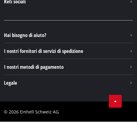
Reti sociali
Einhell Germany AG
Pezzi di ricambio e istruzioni
Facebook
Domande e risposte
YouTube
Instagram
Hai bisogno di aiuto?
TikTok
I nostri fornitori di servizi di spedizione
Pinterest
I nostri metodi di pagamento
Legale
Condizioni generali di contratto
Protezione dei dati
© 2026 Einhell Schweiz AG
Testata
Conformità