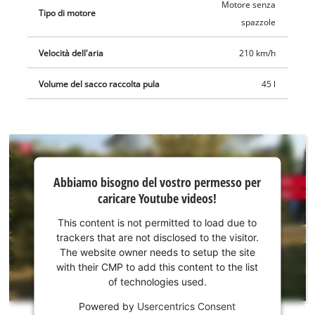
Motore senza
Tipo di motore
spazzole
Velocità dell'aria
210 km/h
Volume del sacco raccolta pula
45 l
Abbiamo
Abbiamo bisogno del vostro permesso per
bisogno
caricare Youtube videos!
del
vostro
This content is not permitted to load due to
permesso
trackers that are not disclosed to the visitor.
per
The website owner needs to setup the site
caricare
with their CMP to add this content to the list
of technologies used.
Youtube!
Powered by
Usercentrics Consent
This