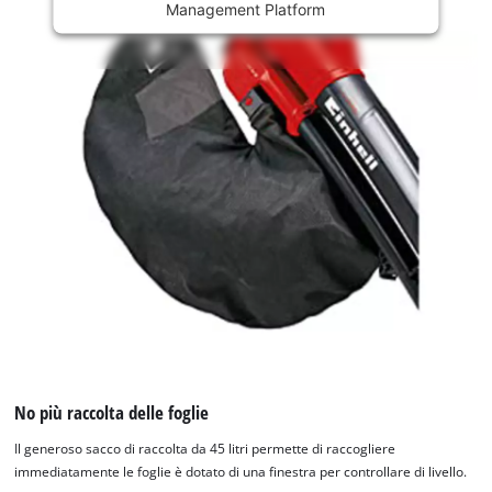
Management Platform
content
is
not
permitted
to
load
due
to
trackers
that
are
not
disclosed
to
the
visitor.
The
website
No più raccolta delle foglie
owner
Il generoso sacco di raccolta da 45 litri permette di raccogliere
needs
immediatamente le foglie è dotato di una finestra per controllare di livello.
to