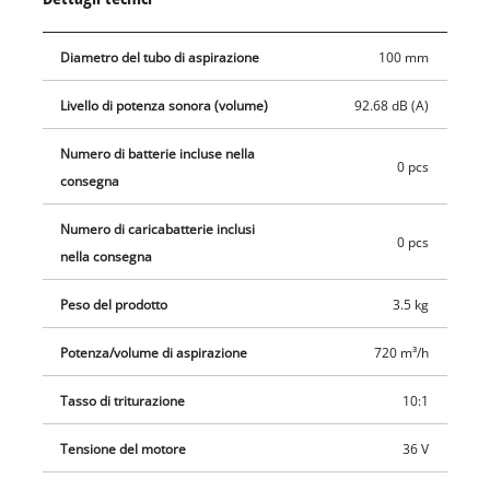
Einhell è dotato di una confortevole cinghia di trasporto che
distribuisce uniformemente il peso sul corpo, evitando di
Diametro del tubo di aspirazione
100 mm
affaticarsi durante il lavoro. Grazie alle grandi ruote il
soffiatore a batteria può essere appoggiato a terra durante il
Livello di potenza sonora (volume)
92.68 dB (A)
lavoro e può essere spinto, risparmiando all’utente inutili
sforzi. La fornitura si intende senza batteria e senza
Numero di batterie incluse nella
0 pcs
caricabatteria.
consegna
Numero di caricabatterie inclusi
0 pcs
nella consegna
Peso del prodotto
3.5 kg
Potenza/volume di aspirazione
720 m³/h
Tasso di triturazione
10:1
Tensione del motore
36 V