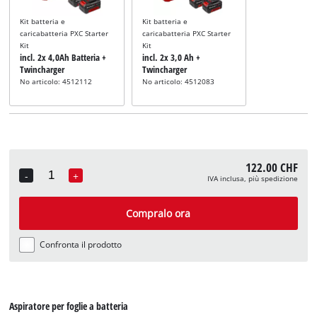
Kit batteria e
Kit batteria e
caricabatteria PXC Starter
caricabatteria PXC Starter
Kit
Kit
incl. 2x 4,0Ah Batteria +
incl. 2x 3,0 Ah +
Twincharger
Twincharger
No articolo: 4512112
No articolo: 4512083
122.00 CHF
-
+
IVA inclusa, più spedizione
Quantity
Compralo ora
Confronta il prodotto
Aspiratore per foglie a batteria