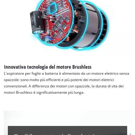
per caricare Google Maps!
This content is not permitted to load due
to trackers that are not disclosed to the
visitor. The website owner needs to setup
the site with their CMP to add this content
to the list of technologies used.
Powered by
Usercentrics Consent
Management Platform
Innovativa tecnologia del motore Brushless
L'aspiratore per foglie a batteria è alimentato da un motore elettrico senza
spazzole: sono molto più efficienti e più potenti dei motori elettrici
convenzionali. A differenza dei motori con spazzole, la durata di vita dei
motori Brushless è significativamente più lunga.