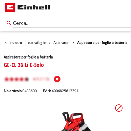
o
Soffiatori / aspirafoglie
Indietro
|
Aspiratori
Aspiratore per foglie a batteria
Aspiratore per foglie a batteria
GE-CL 36 Li E-Solo
No articolo:
3433600
EAN:
4006825613391
Italiano
IT
Italiano