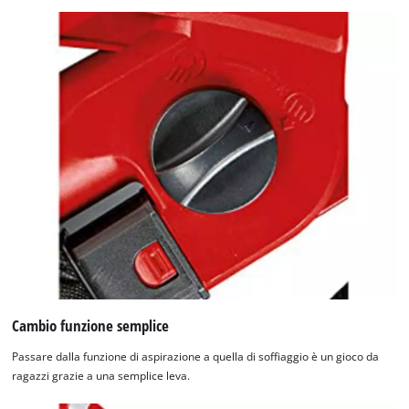
setup
the
site
with
their
CMP
to
add
this
content
to
the
list
of
technologies
used.
Cambio funzione semplice
Powered
by
Passare dalla funzione di aspirazione a quella di soffiaggio è un gioco da
Usercentrics
ragazzi grazie a una semplice leva.
Consent
Management