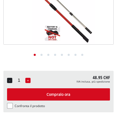
English
Deutsch
Français
48.95 CHF
-
+
IVA inclusa, più spedizione
Quantity
Compralo ora
Confronta il prodotto