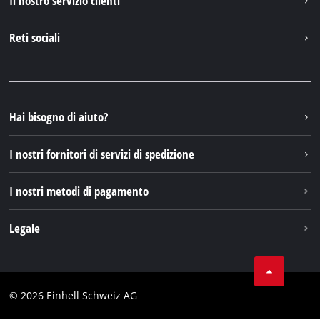
Il nostro servizio clienti
Chi siamo
Contattare
Reti sociali
Einhell Germany AG
Pezzi di ricambio e istruzioni
Facebook
Domande e risposte
YouTube
Instagram
Hai bisogno di aiuto?
TikTok
I nostri fornitori di servizi di spedizione
Pinterest
I nostri metodi di pagamento
Legale
Condizioni generali di contratto
Protezione dei dati
© 2026 Einhell Schweiz AG
Testata