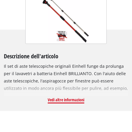
Descrizione dell'articolo
Il set di aste telescopiche originali Einhell funge da prolunga
per il lavavetri a batteria Einhell BRILLIANTO. Con l'aiuto delle
aste telescopiche, l'aspiragocce per finestre può essere
utilizzato in modo ancora più flessibile per pulire, ad esempio,
finestre alte, vetrine, tetti in vetro, serre o finestre alte e
Vedi altre informazioni
difficili da raggiungere nella tromba delle scale. Il set è
composto da un panno in microfibra e due aste telescopiche –
una come prolunga per il lavavetri a batteria e un'asta con
attacco per il tampone. Entrambe le aste telescopiche possono