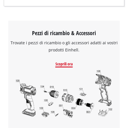
Pezzi di ricambio & Accessori
Trovate i pezzi di ricambio o gli accessori adatti ai vostri
prodotti Einhell.
Scoprili ora
Abbiamo bisogno del vostro permesso
per caricare Google Maps!
This content is not permitted to load due
to trackers that are not disclosed to the
visitor. The website owner needs to setup
the site with their CMP to add this content
to the list of technologies used.
Powered by
Usercentrics Consent