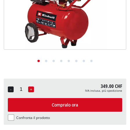
English
Deutsch
Français
349.00 CHF
-
+
IVA inclusa, più spedizione
Quantity
Compralo ora
Confronta il prodotto