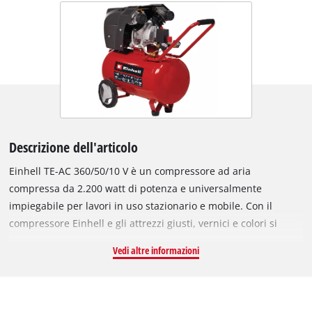
Descrizione dell'articolo
Einhell TE-AC 360/50/10 V è un compressore ad aria
compressa da 2.200 watt di potenza e universalmente
impiegabile per lavori in uso stazionario e mobile. Con il
compressore Einhell e gli attrezzi giusti, vernici e colori si
stendono in un batter d'occhio, il legno si impregna in punti
Vedi altre informazioni
mirati, si gonfiano pneumatici, palloni o materassini, oppure
si eseguono lavori di soffiaggio o sabbiatura in officina oppure
si dotano gli attrezzi di una nuova categoria. La pressione
massima di esercizio è di 10 bar ed è regolabile singolarmente