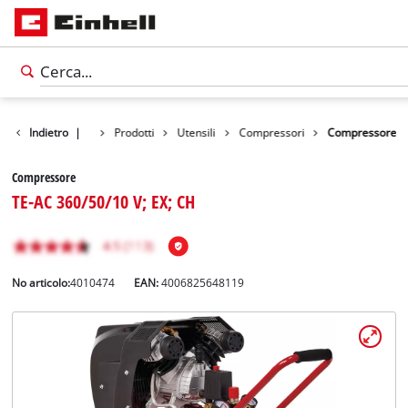
Indietro
|
Prodotti
Utensili
Compressori
Compressore
Compressore
TE-AC 360/50/10 V; EX; CH
No articolo:
4010474
EAN:
4006825648119
Italiano
IT
Italiano