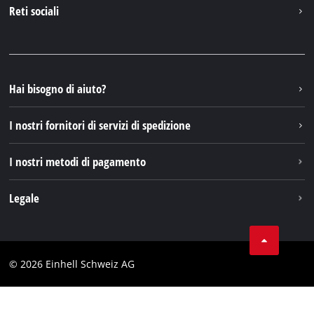
Contattare
Reti sociali
Einhell Germany AG
Pezzi di ricambio e istruzioni
Facebook
Domande e risposte
YouTube
Instagram
Hai bisogno di aiuto?
TikTok
I nostri fornitori di servizi di spedizione
Pinterest
I nostri metodi di pagamento
Legale
Condizioni generali di contratto
Protezione dei dati
© 2026 Einhell Schweiz AG
Testata
Conformità