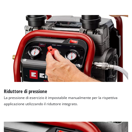
Abbiamo bisogno del vostro permesso
per caricare Google Maps!
This content is not permitted to load due
to trackers that are not disclosed to the
visitor. The website owner needs to setup
the site with their CMP to add this content
Riduttore di pressione
to the list of technologies used.
La pressione di esercizio è impostabile manualmente per la rispettiva
Powered by
Usercentrics Consent
applicazione utilizzando il riduttore integrato.
Management Platform