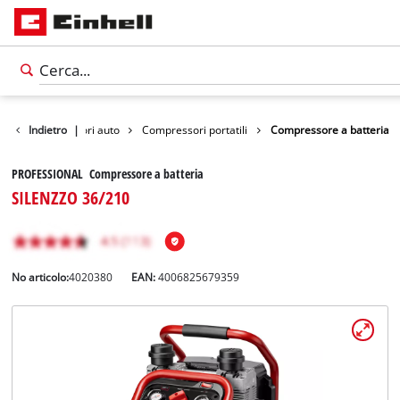
ibero
Indietro
Accessori auto
|
Compressori portatili
Compressore a batteria
PROFESSIONAL Compressore a batteria
SILENZZO 36/210
No articolo:
4020380
EAN:
4006825679359
Italiano
IT
Italiano