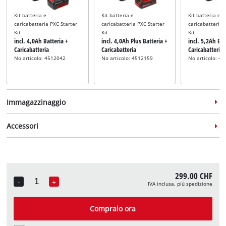
Kit batteria e
Kit batteria e
Kit batteria e
caricabatteria PXC Starter
caricabatteria PXC Starter
caricabatteria 
Kit
Kit
Kit
incl. 4,0Ah Batteria +
incl. 4,0Ah Plus Batteria +
incl. 5,2Ah Bat
Caricabatteria
Caricabatteria
Caricabatteria
No articolo: 4512042
No articolo: 4512159
No articolo: 4
Immagazzinaggio
Accessori
Pistola ad aria compressa
Valigetta
Valigetta
No articolo: 4132763
299.00 CHF
incl. E-Case M
incl. E-Case L
-
+
IVA inclusa, più spedizione
Quantity
No articolo: 4540021
No articolo: 4540014
Set di accessori per aria
compressa
Compralo ora
No articolo: 4132741