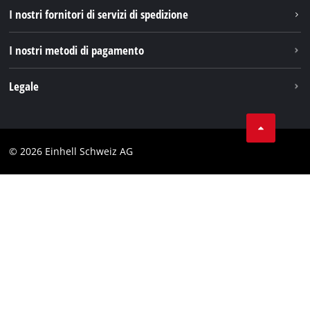
I nostri fornitori di servizi di spedizione
Pinterest
I nostri metodi di pagamento
Legale
Condizioni generali di contratto
Protezione dei dati
© 2026 Einhell Schweiz AG
Testata
Conformità