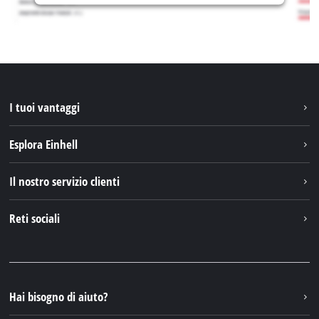
I tuoi vantaggi
Esplora Einhell
Einhell nel mondo
Il nostro servizio clienti
Chi siamo
Contattare
Reti sociali
Einhell Germany AG
Pezzi di ricambio e istruzioni
Facebook
Domande e risposte
YouTube
Instagram
Hai bisogno di aiuto?
TikTok