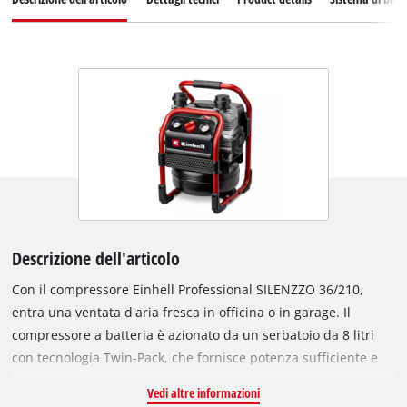
Descrizione dell'articolo
Con il compressore Einhell Professional SILENZZO 36/210,
entra una ventata d'aria fresca in officina o in garage. Il
compressore a batteria è azionato da un serbatoio da 8 litri
con tecnologia Twin-Pack, che fornisce potenza sufficiente e
offre spazio per due batterie Power X-Change da 18 V. Il
Vedi altre informazioni
potente compressore alimentato a batteria funziona con una