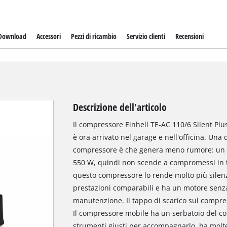
Download
Accessori
Pezzi di ricambio
Servizio clienti
Recensioni
Descrizione dell'articolo
Il compressore Einhell TE-AC 110/6 Silent Plu
è ora arrivato nel garage e nell'officina. Una 
compressore è che genera meno rumore: un c
550 W, quindi non scende a compromessi in te
questo compressore lo rende molto più silen
prestazioni comparabili e ha un motore senz
manutenzione. Il tappo di scarico sul compr
Il compressore mobile ha un serbatoio del com
strumenti giusti per accompagnarlo, ha molte 