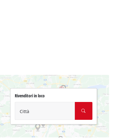
Rivenditori in loco
Città