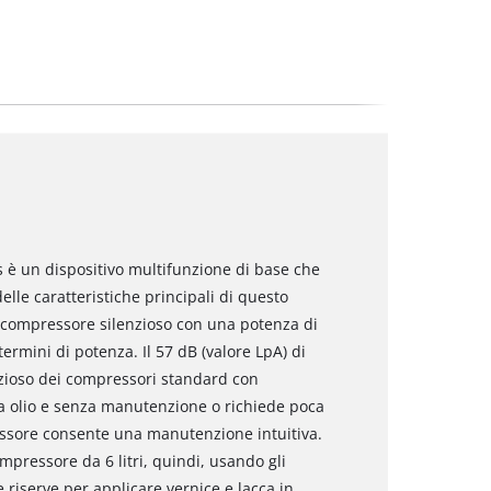
s è un dispositivo multifunzione di base che
delle caratteristiche principali di questo
ompressore silenzioso con una potenza di
rmini di potenza. Il 57 dB (valore LpA) di
zioso dei compressori standard con
a olio e senza manutenzione o richiede poca
essore consente una manutenzione intuitiva.
pressore da 6 litri, quindi, usando gli
riserve per applicare vernice e lacca in