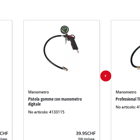
Manometro
Manometro
Pistola gomme con manometro
Professional T
digitale
No articolo: 
No articolo: 4133115
CHF
39.95
CHF
clusa,
IVA inclusa,