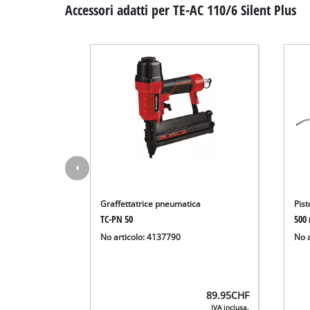
Accessori adatti per TE-AC 110/6 Silent Plus
Graffettatrice pneumatica
Pis
TC-PN 50
500
No articolo: 4137790
No 
89.95
CHF
IVA inclusa,