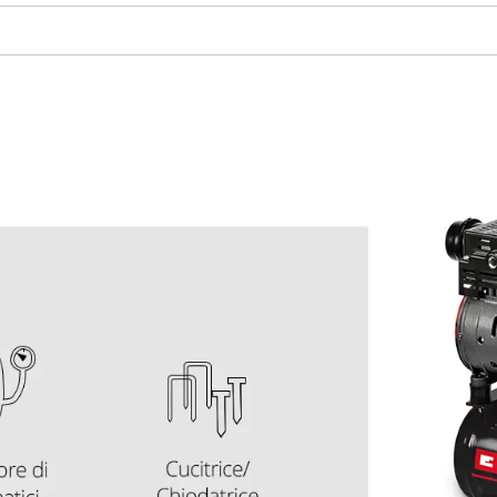
visitor. The website owner needs to setup
the site with their CMP to add this content
to the list of technologies used.
Powered by
Usercentrics Consent
Management Platform