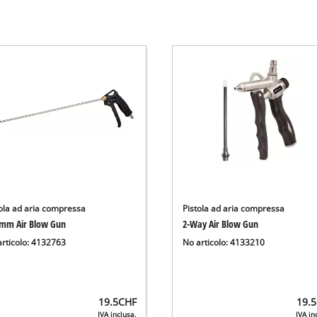
tola ad aria compressa
Pistola ad aria compressa
 mm Air Blow Gun
2-Way Air Blow Gun
articolo: 4132763
No articolo: 4133210
19.5
CHF
19.5
IVA inclusa,
IVA in