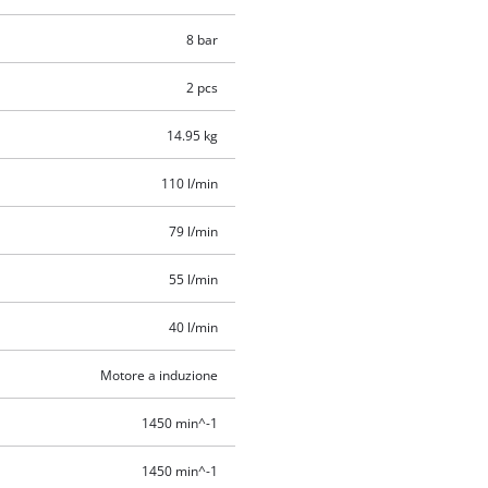
8 bar
2 pcs
14.95 kg
110 l/min
79 l/min
55 l/min
40 l/min
Motore a induzione
1450 min^-1
1450 min^-1