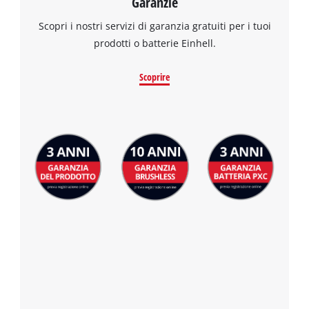
Garanzie
the site with their CMP to add this content
to the list of technologies used.
Scopri i nostri servizi di garanzia gratuiti per i tuoi
prodotti o batterie Einhell.
Powered by
Usercentrics Consent
Management Platform
Scoprire