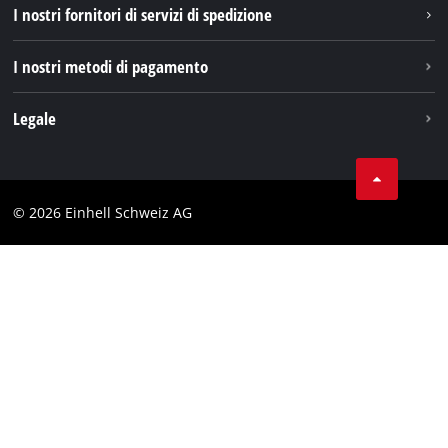
I nostri fornitori di servizi di spedizione
Pinterest
I nostri metodi di pagamento
Legale
Condizioni generali di contratto
Protezione dei dati
© 2026 Einhell Schweiz AG
Testata
Conformità