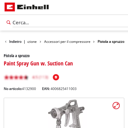
cessori strumentazione
Indietro
|
Accessori per il compressore
Pistola a spruzzo
Pistola a spruzzo
Paint Spray Gun w. Suction Can
No articolo:
4132900
EAN:
4006825411003
Italiano
IT
Italiano