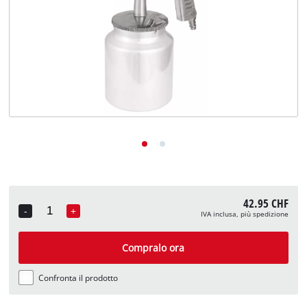
English
Deutsch
Français
42.95 CHF
-
+
IVA inclusa, più spedizione
Quantity
Compralo ora
Confronta il prodotto