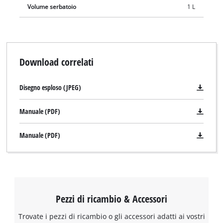
Volume serbatoio
1 L
generose riserve per lunghe sessioni di lavoro. È incluso un
nipplo per il collegamento all'attacco rapido di un tubo
dell'aria compressa.
Download correlati
Disegno esploso (JPEG)
Manuale (PDF)
Manuale (PDF)
Pezzi di ricambio & Accessori
Trovate i pezzi di ricambio o gli accessori adatti ai vostri