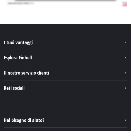
I tuoi vantaggi
Esplora Einhell
Einhell nel mondo
Il nostro servizio clienti
Chi siamo
Contattare
Reti sociali
Einhell Germany AG
Pezzi di ricambio e istruzioni
Facebook
Domande e risposte
YouTube
Instagram
Hai bisogno di aiuto?
TikTok