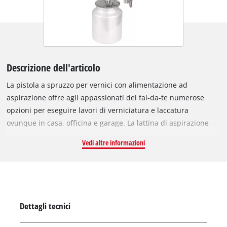
Descrizione dell'articolo
La pistola a spruzzo per vernici con alimentazione ad
aspirazione offre agli appassionati del fai-da-te numerose
opzioni per eseguire lavori di verniciatura e laccatura
ovunque in casa, officina e garage. La lattina di aspirazione
consente una manipolazione flessibile della pistola a spruzzo
Vedi altre informazioni
senza che il contenuto della lattina fuoriesca. Il regolatore a
punta / cono largo consente di regolare esattamente il
modello di spruzzo della pistola per ogni attività. C'è anche un
ugello rotante per l'allineamento regolabile in modo continuo
del cono largo dall'orizzontale alla verticale. Un controller di
Dettagli tecnici
quantità di vernice garantisce un dosaggio preciso della
vernice. Con una capacità di 1 litro, la lattina di aspirazione ha