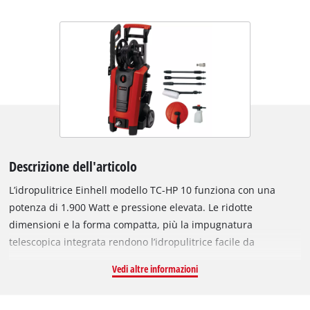
Descrizione dell'articolo
L’idropulitrice Einhell modello TC-HP 10 funziona con una
potenza di 1.900 Watt e pressione elevata. Le ridotte
dimensioni e la forma compatta, più la impugnatura
telescopica integrata rendono l’idropulitrice facile da
manipolare e riducono la necessità di spazio quando è
Vedi altre informazioni
necessario riporla. L’idropulitrice si accende e spegne
automaticamente; il peso ridotto la rende ideale per l’uso