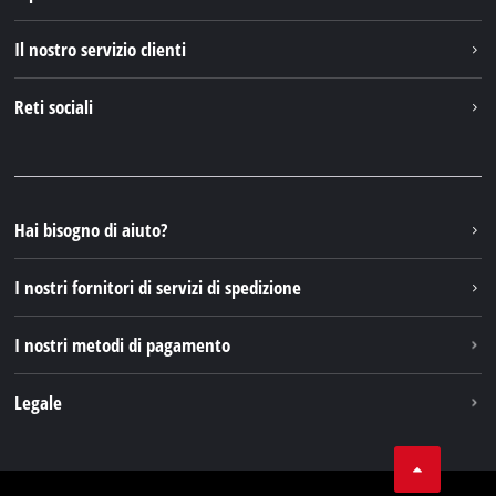
Einhell nel mondo
Il nostro servizio clienti
Chi siamo
Contattare
Reti sociali
Einhell Germany AG
Pezzi di ricambio e istruzioni
Facebook
Domande e risposte
YouTube
Instagram
Hai bisogno di aiuto?
TikTok
I nostri fornitori di servizi di spedizione
Pinterest
I nostri metodi di pagamento
Legale
Condizioni generali di contratto
Protezione dei dati