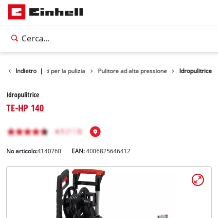
otti
Indietro
Strumenti per la pulizia
|
Pulitore ad alta pressione
Idropulitrice
Idropulitrice
TE-HP 140
No articolo:
4140760
EAN:
4006825646412
Italiano
IT
Italiano