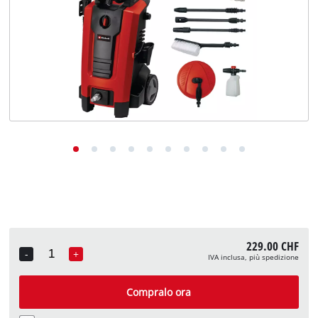
English
Deutsch
Français
229.00 CHF
-
+
IVA inclusa, più spedizione
Quantity
Compralo ora