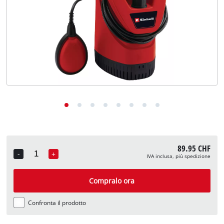
English
Deutsch
Français
89.95 CHF
-
+
IVA inclusa, più spedizione
Quantity
Compralo ora
Confronta il prodotto