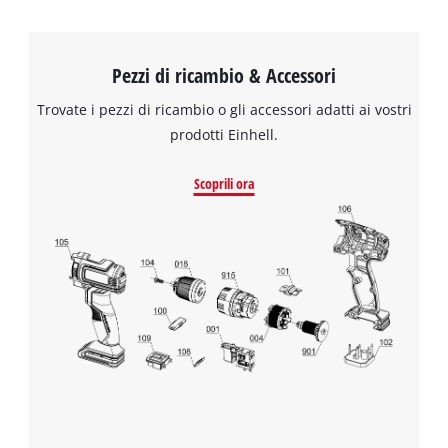
Pezzi di ricambio & Accessori
Trovate i pezzi di ricambio o gli accessori adatti ai vostri
prodotti Einhell.
Scoprili ora
Abbiamo bisogno del vostro permesso
per caricare Google Maps!
This content is not permitted to load due
to trackers that are not disclosed to the
visitor. The website owner needs to setup
the site with their CMP to add this content
to the list of technologies used.
Powered by
Usercentrics Consent
Management Platform