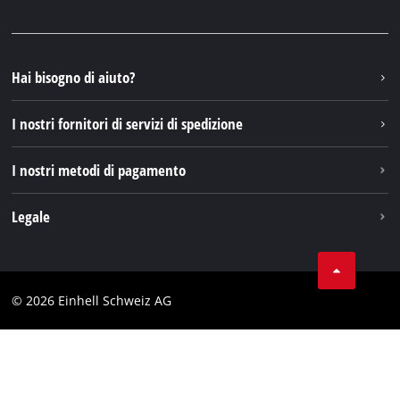
Facebook
Domande e risposte
YouTube
Instagram
Hai bisogno di aiuto?
TikTok
I nostri fornitori di servizi di spedizione
Pinterest
I nostri metodi di pagamento
Legale
Condizioni generali di contratto
Protezione dei dati
© 2026 Einhell Schweiz AG
Testata
Conformità