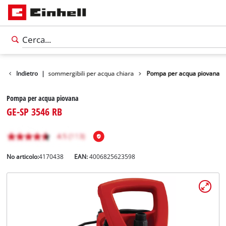
riche
Indietro
Pompe sommergibili per acqua chiara
|
Pompa per acqua piovana
Pompa per acqua piovana
GE-SP 3546 RB
No articolo:
4170438
EAN:
4006825623598
Italiano
IT
Italiano