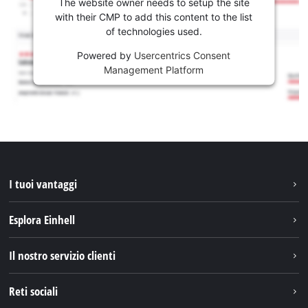
The website owner needs to setup the site
with their CMP to add this content to the list
of technologies used.
Powered by
Usercentrics Consent
Management Platform
I tuoi vantaggi
Esplora Einhell
Einhell nel mondo
Il nostro servizio clienti
Chi siamo
Contattare
Reti sociali
Einhell Germany AG
Pezzi di ricambio e istruzioni