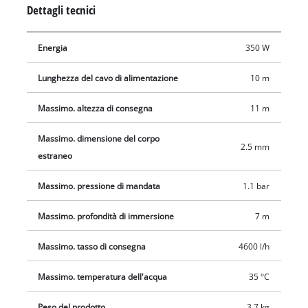
long-lasting housing made of impact-resistant plastic makes
Dettagli tecnici
the pump extremely robust. It is equipped with a carry-handle
for easy transportation. Thanks to an integrated cable rewind
Energia
350 W
and storage compartment for extension pipes, the pump and
accessories are neatly and safely stored away with a twist of
Lunghezza del cavo di alimentazione
10 m
the wrist.
Massimo. altezza di consegna
11 m
Massimo. dimensione del corpo
2.5 mm
estraneo
Massimo. pressione di mandata
1.1 bar
Massimo. profondità di immersione
7 m
Massimo. tasso di consegna
4600 l/h
Massimo. temperatura dell'acqua
35 °C
Peso del prodotto
3.7 kg