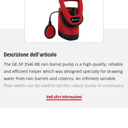
Descrizione dell'articolo
The GE-SP 3546 RB rain barrel pump is a high-quality, reliable
and efficient helper which was designed specially for drawing
water from rain barrels and cisterns. An infinitely variable
float switch can be used to set this robust pump to continuous
operation or to a specific ON and OFF switching level. The
Vedi altre informazioni
pump has a flexible swan-neck with stopcock for individual
positioning of the garden hose, as well as a rain barrel bracket
for securing the pump to the barrel itself. The GE-SP 3546 RB
can suck up impurities with a grain size of up to 2.5 mm. A