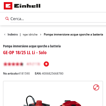
Prodotti
Indietro
Pompe idriche
|
Pompa immersione acque sporche a batteria
Pompa immersione acque sporche a batteria
GE-DP 18/25 LL Li - Solo
No articolo:
4181590
EAN:
4006825668780
Italiano
IT
Italiano