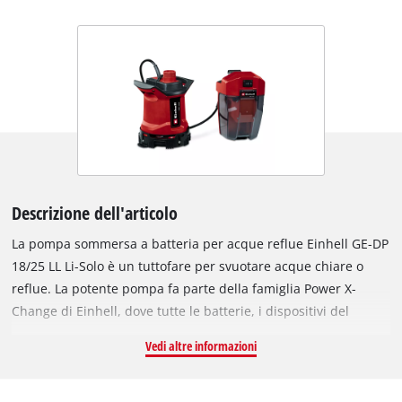
Descrizione dell'articolo
La pompa sommersa a batteria per acque reflue Einhell GE-DP
18/25 LL Li-Solo è un tuttofare per svuotare acque chiare o
reflue. La potente pompa fa parte della famiglia Power X-
Change di Einhell, dove tutte le batterie, i dispositivi del
sistema e i caricabatterie possono essere combinati in modo
Vedi altre informazioni
flessibile. Grazie alla batteria, la pompa per acque reflue può
essere utilizzata in modo flessibile, indipendentemente da
una connessione elettrica. La batteria è protetta dalla scatola