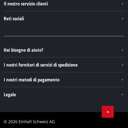
Il nostro servizio clienti
Chi siamo
Contattare
Reti sociali
Einhell Germany AG
Pezzi di ricambio e istruzioni
Facebook
Domande e risposte
YouTube
Instagram
Hai bisogno di aiuto?
TikTok
I nostri fornitori di servizi di spedizione
Pinterest
I nostri metodi di pagamento
Legale
Condizioni generali di contratto
Protezione dei dati
© 2026 Einhell Schweiz AG
Testata