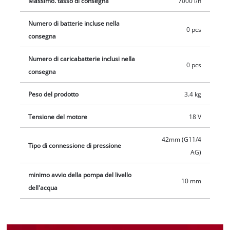
da 25/32 mm con filettatura da 1" AG (33,3 mm). La pompa
Massimo. tasso di consegna
7000 l/h
senza fili per acque reflue GE-DP 18/25 LL Li-Solo viene fornita
Numero di batterie incluse nella
senza batteria o caricabatterie. Questi sono disponibili
0 pcs
consegna
separatamente.
Numero di caricabatterie inclusi nella
0 pcs
consegna
Peso del prodotto
3.4 kg
Tensione del motore
18 V
42mm (G11/4
Tipo di connessione di pressione
AG)
minimo avvio della pompa del livello
10 mm
dell'acqua