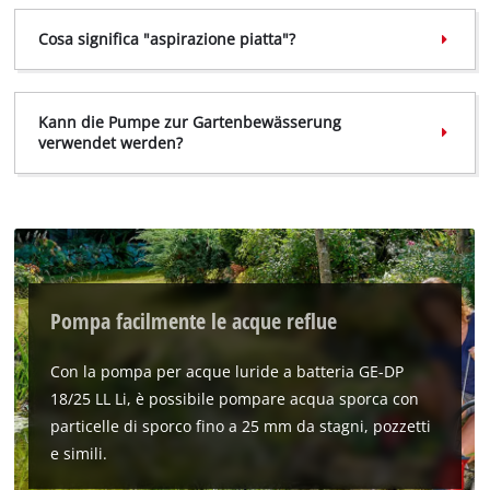
Cosa significa "aspirazione piatta"?
Kann die Pumpe zur Gartenbewässerung
verwendet werden?
Pompa facilmente le acque reflue
Con la pompa per acque luride a batteria GE-DP
18/25 LL Li, è possibile pompare acqua sporca con
particelle di sporco fino a 25 mm da stagni, pozzetti
e simili.