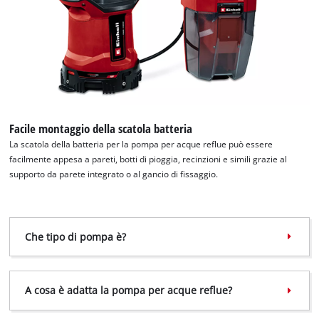
Abbiamo bisogno del vostro permesso
per caricare Google Maps!
This content is not permitted to load due
to trackers that are not disclosed to the
visitor. The website owner needs to setup
the site with their CMP to add this content
to the list of technologies used.
Facile montaggio della scatola batteria
La scatola della batteria per la pompa per acque reflue può essere
Powered by
Usercentrics Consent
facilmente appesa a pareti, botti di pioggia, recinzioni e simili grazie al
Management Platform
supporto da parete integrato o al gancio di fissaggio.
Che tipo di pompa è?
A cosa è adatta la pompa per acque reflue?