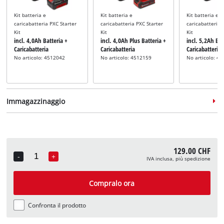
Kit batteria e
Kit batteria e
Kit batteria e
caricabatteria PXC Starter
caricabatteria PXC Starter
caricabatteria 
Kit
Kit
Kit
incl. 4,0Ah Batteria +
incl. 4,0Ah Plus Batteria +
incl. 5,2Ah Bat
Caricabatteria
Caricabatteria
Caricabatteria
No articolo: 4512042
No articolo: 4512159
No articolo: 4
Immagazzinaggio
129.00 CHF
-
+
IVA inclusa, più spedizione
Quantity
Valigetta
Valigetta
incl. E-Case M
incl. E-Case L
Compralo ora
No articolo: 4540021
No articolo: 4540014
Confronta il prodotto