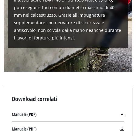
può eseguire fori con un diametro massimo di 40
mm nel calcestruzzo. Grazie all'impugnatura
supplementare con nervature di sicurezza e
antiscivolo, non scivola dalla mano neanche durante
i lavori di foratura più intensi.
Download correlati
Manuale (PDF)
Manuale (PDF)