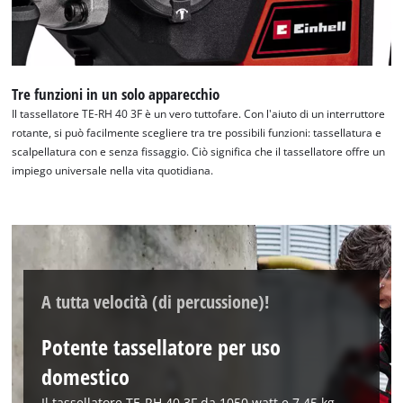
to trackers that are not disclosed to the
visitor. The website owner needs to setup
the site with their CMP to add this content
to the list of technologies used.
Tre funzioni in un solo apparecchio
Powered by
Usercentrics Consent
Il tassellatore TE-RH 40 3F è un vero tuttofare. Con l'aiuto di un interruttore
Management Platform
rotante, si può facilmente scegliere tra tre possibili funzioni: tassellatura e
scalpellatura con e senza fissaggio. Ciò significa che il tassellatore offre un
impiego universale nella vita quotidiana.
A tutta velocità (di percussione)!
Potente tassellatore per uso
domestico
Il tassellatore TE-RH 40 3F da 1050 watt e 7,45 kg