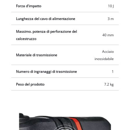
elettronico di regolazione del numero di giri permette di
Forza d'impatto
10 J
affrontare ogni tipo di materiale e lavorazione con la giusta
potenza. La fornitura comprende uno scalpello piatto e a
Lunghezza del cavo di alimentazione
3 m
punta in una valigetta E-Box M55.
Massimo. potenza di perforazione del
40 mm
calcestruzzo
Acciaio
Materiale di trasmissione
inossidabile
Numero di ingranaggi di trasmissione
1
Peso del prodotto
7.2 kg