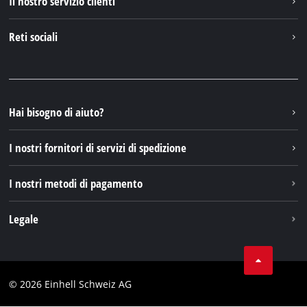
Il nostro servizio clienti
Chi siamo
Contattare
Reti sociali
Einhell Germany AG
Pezzi di ricambio e istruzioni
Facebook
Domande e risposte
YouTube
Instagram
Hai bisogno di aiuto?
TikTok
I nostri fornitori di servizi di spedizione
Pinterest
I nostri metodi di pagamento
Legale
Condizioni generali di contratto
Protezione dei dati
© 2026 Einhell Schweiz AG
Testata