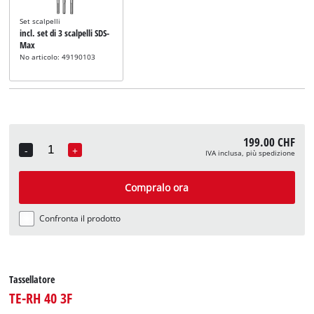
Set scalpelli
incl. set di 3 scalpelli SDS-
Max
No articolo: 49190103
199.00 CHF
-
+
IVA inclusa, più spedizione
Quantity
Compralo ora
Confronta il prodotto
Tassellatore
TE-RH 40 3F