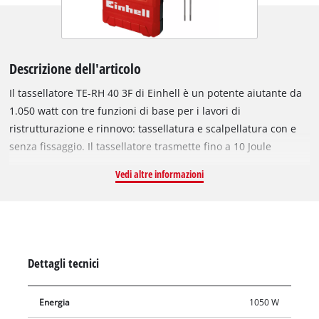
Descrizione dell'articolo
Il tassellatore TE-RH 40 3F di Einhell è un potente aiutante da
1.050 watt con tre funzioni di base per i lavori di
ristrutturazione e rinnovo: tassellatura e scalpellatura con e
senza fissaggio. Il tassellatore trasmette fino a 10 Joule
all'utensile e grazie alla percussione pneumatica eroga
Vedi altre informazioni
un'ottima spinta propulsiva per una capacità massima di
perforazione nel calcestruzzo di 40 mm. L'interruttore rotante
permette di passare facilmente da una funzione all'altra,
mentre le ampie superfici con antiscivolo assicurano una
presa salda e quindi una maneggevolezza sicura. Il
Dettagli tecnici
tassellatore è dotato di un blocco interruttore per lavorare in
maniera facile e confortevole, e di un robusto mandrino con
Energia
1050 W
attacco SDS-Max con funzione semiautomatica. Il sistema