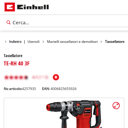
Prodotti
Indietro
|
Utensili
Martelli tassellatori e demolitori
Tassellatore
Tassellatore
TE-RH 40 3F
No articolo:
4257935
EAN:
4006825655926
Italiano
IT
Italiano