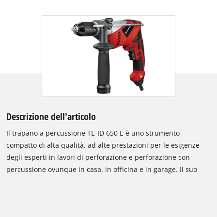
Descrizione dell'articolo
Il trapano a percussione TE-ID 650 E è uno strumento
compatto di alta qualità, ad alte prestazioni per le esigenze
degli esperti in lavori di perforazione e perforazione con
percussione ovunque in casa, in officina e in garage. Il suo
mandrino autoserrante di qualità in metallo, funzione di
blocco e fissaggio del mandrino "Press&Lock" consente un
cambio utensile facile da usare. Con i controlli elettronici