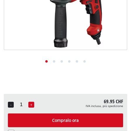
English
Deutsch
Français
69.95 CHF
-
+
IVA inclusa, più spedizione
Quantity
Compralo ora