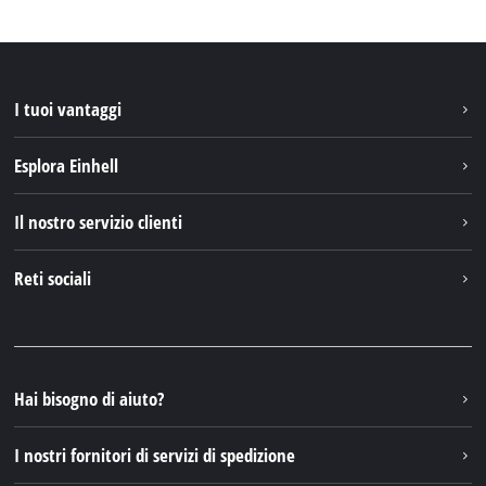
I tuoi vantaggi
Esplora Einhell
Einhell nel mondo
Il nostro servizio clienti
Chi siamo
Contattare
Reti sociali
Einhell Germany AG
Pezzi di ricambio e istruzioni
Facebook
Domande e risposte
YouTube
Instagram
Hai bisogno di aiuto?
TikTok
I nostri fornitori di servizi di spedizione
Pinterest