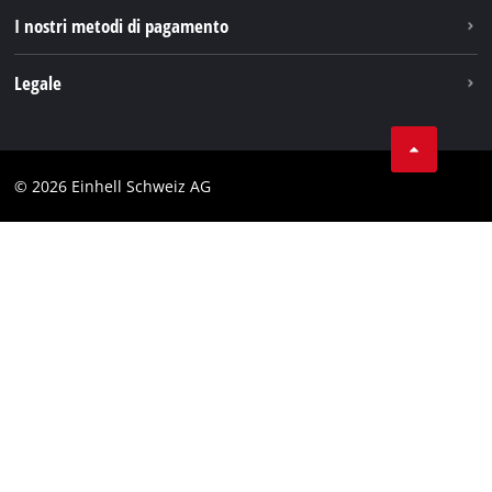
I nostri metodi di pagamento
Legale
Condizioni generali di contratto
Protezione dei dati
© 2026 Einhell Schweiz AG
Testata
Conformità