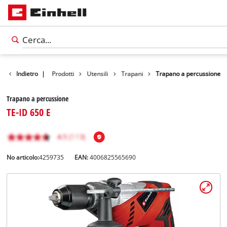
Indietro
|
Prodotti
Utensili
Trapani
Trapano a percussione
Trapano a percussione
TE-ID 650 E
No articolo:
4259735
EAN:
4006825565690
Italiano
IT
Italiano