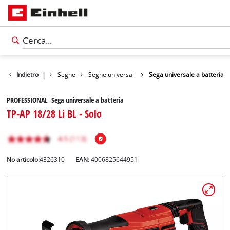
otti
Indietro
Utensili
|
Seghe
Seghe universali
Sega universale a batteria
PROFESSIONAL Sega universale a batteria
TP-AP 18/28 Li BL - Solo
No articolo:
4326310
EAN:
4006825644951
Italiano
IT
Italiano