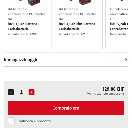
Kit batteria e
Kit batteria e
Kit batteria e
caricabatteria PXC Starter
caricabatteria PXC Starter
caricabatteria 
Kit
Kit
Kit
incl. 4,0Ah Batteria +
incl. 4,0Ah Plus Batteria +
incl. 5,2Ah Bat
Caricabatteria
Caricabatteria
Caricabatteria
No articolo: 4512042
No articolo: 4512159
No articolo: 4
Immagazzinaggio
129.00 CHF
-
+
IVA inclusa, più spedizione
Quantity
Valigetta
Valigetta
Valigetta
incl. E-Case S
incl. E-Case M
incl. E-Case L
Compralo ora
No articolo: 4540011
No articolo: 4540021
No articolo: 4
Confronta il prodotto