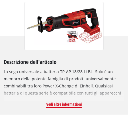
Descrizione dell'articolo
La sega universale a batteria TP-AP 18/28 Li BL- Solo è un
membro della potente famiglia di prodotti universalmente
combinabili tra loro Power X-Change di Einhell. Qualsiasi
batteria di questa serie è compatibile con tutti gli apparecchi
PXC. Il motore senza spazzole offre più potenza e una
Vedi altre informazioni
maggiore autonomia di lavoro dei tradizionali motori a
spazzole. Vibrazioni sotto controllo grazie alla funzione anti-
vibrazioni. La sega universale a batterie è maneggevole grazie