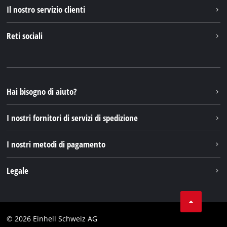
Einhell nel mondo
Il nostro servizio clienti
Chi siamo
Contattare
Reti sociali
Einhell Germany AG
Pezzi di ricambio e istruzioni
Facebook
Domande e risposte
YouTube
Instagram
Hai bisogno di aiuto?
TikTok
I nostri fornitori di servizi di spedizione
Pinterest
I nostri metodi di pagamento
Legale
Condizioni generali di contratto
Protezione dei dati
© 2026 Einhell Schweiz AG
Testata