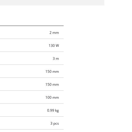
2 mm
130 W
3 m
150 mm
150 mm
100 mm
0.99 kg
3 pcs