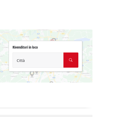
Rivenditori in loco
Città