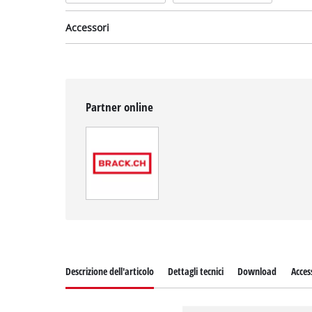
Accessori
Partner online
Set carta abrasiva per
levigatrici
multifunzione
incl. set di 15 fogli di
carta abrasiva
No articolo: 49496174
Descrizione dell'articolo
Dettagli tecnici
Download
Acces