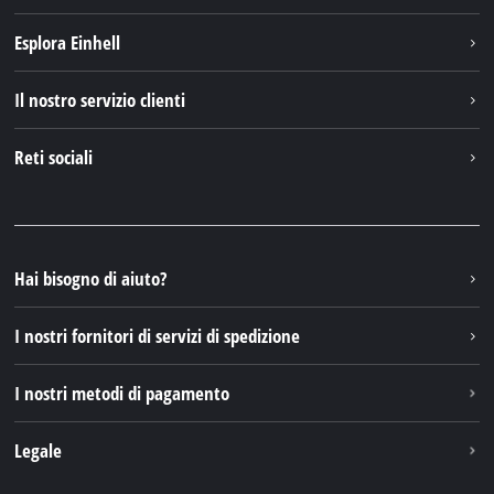
Esplora Einhell
Einhell nel mondo
Il nostro servizio clienti
Chi siamo
Contattare
Reti sociali
Einhell Germany AG
Pezzi di ricambio e istruzioni
Facebook
Domande e risposte
YouTube
Instagram
Hai bisogno di aiuto?
TikTok
I nostri fornitori di servizi di spedizione
Pinterest
I nostri metodi di pagamento
Legale
Condizioni generali di contratto