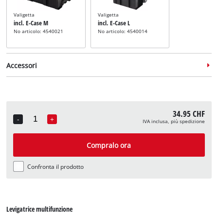
Valigetta
Valigetta
incl. E-Case M
incl. E-Case L
No articolo: 4540021
No articolo: 4540014
Accessori
34.95 CHF
-
+
IVA inclusa, più spedizione
Quantity
Set carta abrasiva per
levigatrici multifunzione
Compralo ora
incl. set di 15 fogli di carta
abrasiva
No articolo: 49496174
Confronta il prodotto
Levigatrice multifunzione