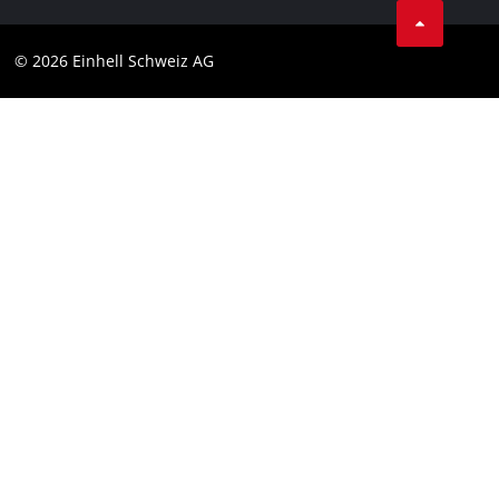
Protezione dei dati
© 2026 Einhell Schweiz AG
Testata
Conformità