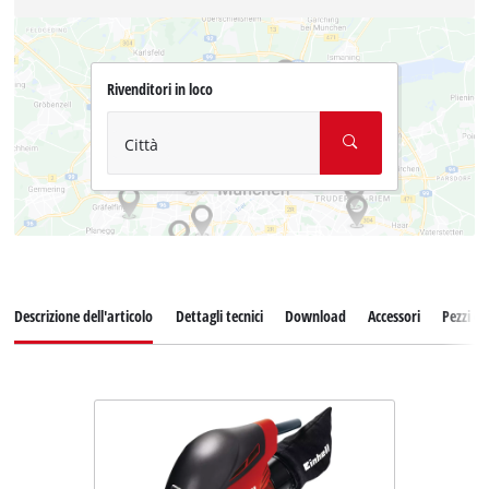
Rivenditori in loco
Città
Descrizione dell'articolo
Dettagli tecnici
Download
Accessori
Pezzi di