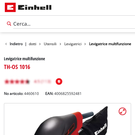
Indietro
Prodotti
|
Utensili
Levigatrici
Levigatrice multifunzione
Levigatrice multifunzione
TH-OS 1016
No articolo:
4460610
EAN:
4006825592481
Italiano
IT
Italiano