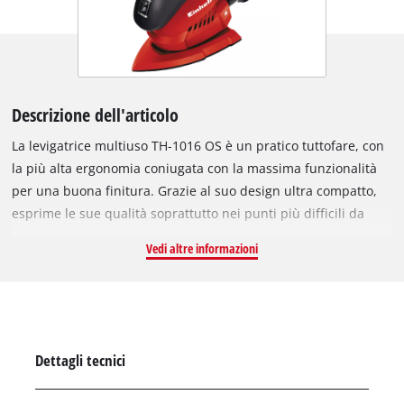
Descrizione dell'articolo
La levigatrice multiuso TH-1016 OS è un pratico tuttofare, con
la più alta ergonomia coniugata con la massima funzionalità
per una buona finitura. Grazie al suo design ultra compatto,
esprime le sue qualità soprattutto nei punti più difficili da
raggiungere e piccole aree, angoli e spigoli. E 'dotato di un
Vedi altre informazioni
sistema a fissaggio a strappo che permette di sostituire la
carta abrasiva nel giro di pochi secondi e senza pieghe sul
platorello. Grazie al suo design ergonomico con impugnatura
morbida di TH-OS 1016 è maneggevole e può essere guidato
con precisione per ottenere risultati perfetti di levigatura.
Dettagli tecnici
Dispositivo di aspirazione della polvere attivo con sacchetto di
raccolta. Grazie ad un adattatore può anche essere collegato