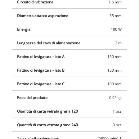
Circuito di vibrazione
1.6 mm
ad un aspirapolvere, che aspira direttamente i trucioli.
Affinché il lavoro può iniziare immediatamente, viene fornito
Diametro attacco aspirazione
35 mm
già incluso carta abrasiva.
Energia
100 W
Lunghezza del cavo di alimentazione
2 m
Pattino di levigatura - lato A
150 mm
Pattino di levigatura - lato B
150 mm
Pattino di levigatura - lato C
100 mm
Peso del prodotto
0.95 kg
Quantità di carta vetrata grana 120
1 pcs
Quantità di carta vetrata grana 240
0 pcs
Tasso di vibrazione max.
24000 min^-1