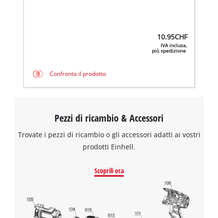
per caricare Google Maps!
This content is not permitted to load due
to trackers that are not disclosed to the
10.95
CHF
visitor. The website owner needs to setup
IVA inclusa,
the site with their CMP to add this content
più spedizione
to the list of technologies used.
Confronta il prodotto
Powered by
Usercentrics Consent
Management Platform
Pezzi di ricambio & Accessori
Trovate i pezzi di ricambio o gli accessori adatti ai vostri
prodotti Einhell.
Scoprili ora