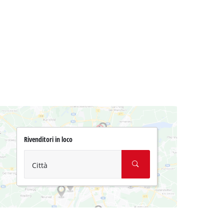
Rivenditori in loco
Città