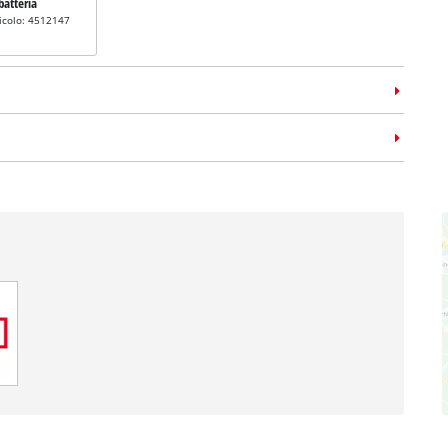
batteria
icolo: 4512147