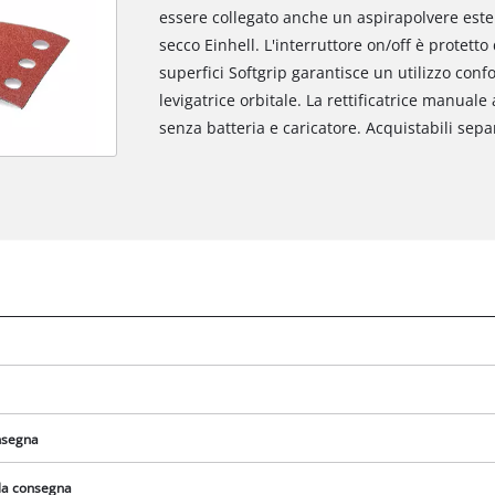
essere collegato anche un aspirapolvere este
secco Einhell. L'interruttore on/off è protett
superfici Softgrip garantisce un utilizzo conf
levigatrice orbitale. La rettificatrice manuale
senza batteria e caricatore. Acquistabili sep
Abbiamo bisogno del vostro permesso
per caricare Google Maps!
onsegna
This content is not permitted to load due
to trackers that are not disclosed to the
lla consegna