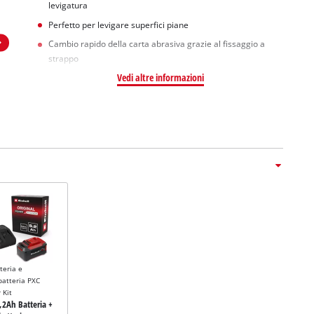
levigatura
Perfetto per levigare superfici piane
Cambio rapido della carta abrasiva grazie al fissaggio a
strappo
Vedi altre informazioni
tteria e
batteria PXC
 Kit
5,2Ah Batteria +