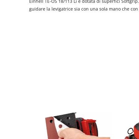
Einhell TE-OS 18/113 Li è dotata di superfici Softgrip
guidare la levigatrice sia con una sola mano che co