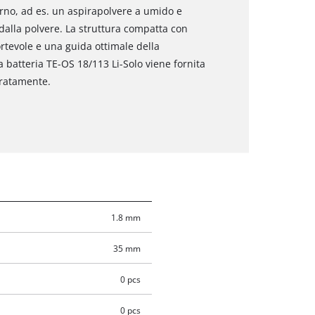
rno, ad es. un aspirapolvere a umido e
o dalla polvere. La struttura compatta con
ortevole e una guida ottimale della
 a batteria TE-OS 18/113 Li-Solo viene fornita
aratamente.
1.8 mm
35 mm
0 pcs
0 pcs