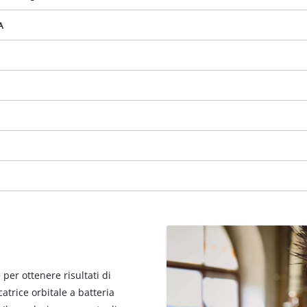
visitor. The website owner needs to setup
the site with their CMP to add this content
A
to the list of technologies used.
Powered by
Usercentrics Consent
Management Platform
per ottenere risultati di
catrice orbitale a batteria