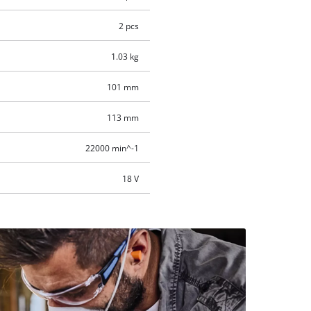
2 pcs
1.03 kg
101 mm
113 mm
22000 min^-1
18 V