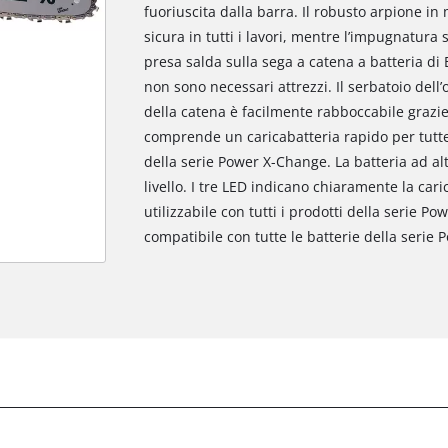
fuoriuscita dalla barra. Il robusto arpione i
sicura in tutti i lavori, mentre l’impugnatu
presa salda sulla sega a catena a batteria di
non sono necessari attrezzi. Il serbatoio dell’
della catena è facilmente rabboccabile grazie 
comprende un caricabatteria rapido per tutte
della serie Power X-Change. La batteria ad alt
livello. I tre LED indicano chiaramente la cari
utilizzabile con tutti i prodotti della serie P
compatibile con tutte le batterie della serie
Abbiamo bisogno del vostro permesso
per caricare Google Maps!
This content is not permitted to load due
to trackers that are not disclosed to the