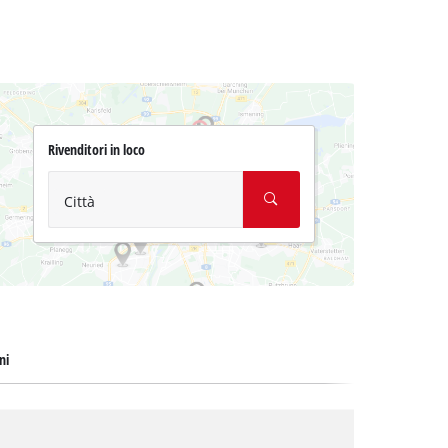
Rivenditori in loco
Città
ni