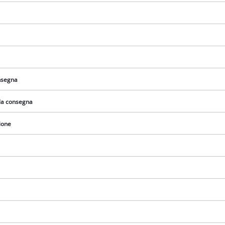
visitor. The website owner needs to setup
the site with their CMP to add this content
to the list of technologies used.
Powered by
Usercentrics Consent
Management Platform
onsegna
lla consegna
ione