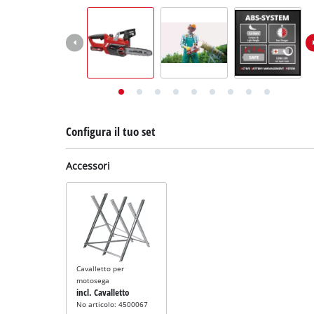
English
Deutsch
Français
Configura il tuo set
Accessori
Cavalletto per
motosega
incl. Cavalletto
No articolo: 4500067