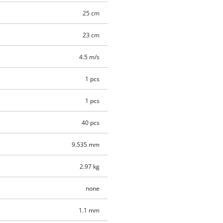
25 cm
23 cm
4.5 m/s
1 pcs
1 pcs
40 pcs
9.535 mm
2.97 kg
none
1.1 mm