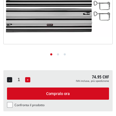
English
Deutsch
Français
74.95 CHF
-
+
IVA inclusa, più spedizione
Quantity
Compralo ora
Confronta il prodotto