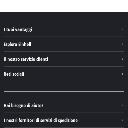
I tuoi vantaggi
Esplora Einhell
Einhell nel mondo
Il nostro servizio clienti
Chi siamo
Contattare
Reti sociali
Einhell Germany AG
Pezzi di ricambio e istruzioni
Facebook
Domande e risposte
YouTube
Instagram
Hai bisogno di aiuto?
TikTok
I nostri fornitori di servizi di spedizione
Pinterest