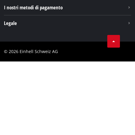
I nostri metodi di pagamento
Legale
Condizioni generali di contratto
Protezione dei dati
© 2026 Einhell Schweiz AG
Testata
Conformità