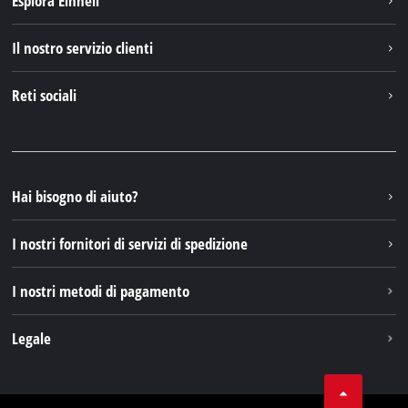
Esplora Einhell
English
Einhell nel mondo
Deutsch
Il nostro servizio clienti
Chi siamo
Français
Contattare
Reti sociali
Einhell Germany AG
Pezzi di ricambio e istruzioni
Facebook
Domande e risposte
YouTube
Instagram
Hai bisogno di aiuto?
TikTok
I nostri fornitori di servizi di spedizione
Pinterest
I nostri metodi di pagamento
Legale
Condizioni generali di contratto
Protezione dei dati