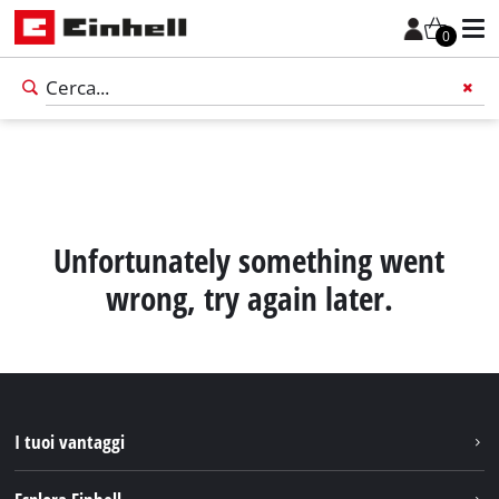
0
Unfortunately something went
wrong, try again later.
I tuoi vantaggi
Italiano
IT
Italiano