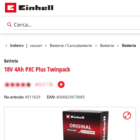
Indietro
Accessori
|
Batterie / Caricabatterie
Batterie
Batteria
Batteria
18V 4Ah PXC Plus Twinpack
No articolo:
4511629
EAN:
4006825673685
Italiano
IT
Italiano