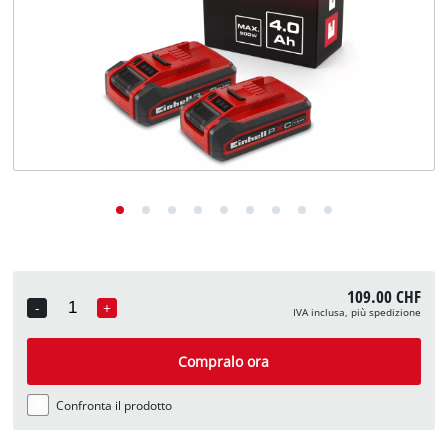
English
Deutsch
Français
109.00 CHF
-
+
IVA inclusa, più spedizione
Quantity
Compralo ora
Confronta il prodotto