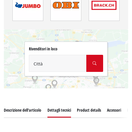
Rivenditori in loco
Città
Descrizione dell'articolo
Dettagli tecnici
Product details
Accessori
Pez