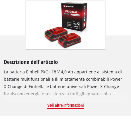
Descrizione dell'articolo
La batteria Einhell PXC+ 18 V 4,0 Ah appartiene al sistema di
batterie multifunzionali e illimitatamente combinabili Power
X-Change di Einhell. Le batterie universali Power X-Change
forniscono energia e resistenza a tutti gli apparecchi a
batteria dell'intera famiglia di prodotti da giardino e officina.
Vedi altre informazioni
La tecnologia Einhell PLUS utilizza celle agli ioni di litio di tipo
21700 per offrire le stesse prestazioni e la stessa autonomia
della batteria PXC base da 4,0 Ah, ma con solo cinque celle
invece di dieci. Il risultato sono batterie più compatte del 13 %