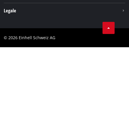
Legale
Condizioni generali di contratto
Protezione dei dati
© 2026 Einhell Schweiz AG
Testata
Conformità