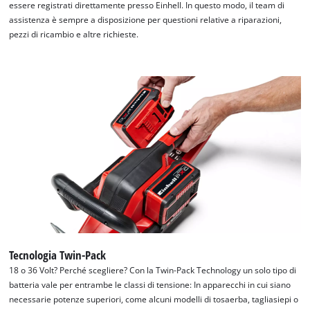
essere registrati direttamente presso Einhell. In questo modo, il team di
Abbiamo bisogno del vostro permesso
assistenza è sempre a disposizione per questioni relative a riparazioni,
pezzi di ricambio e altre richieste.
per caricare Google Maps!
This content is not permitted to load due
to trackers that are not disclosed to the
visitor. The website owner needs to setup
the site with their CMP to add this content
to the list of technologies used.
Powered by
Usercentrics Consent
Management Platform
Tecnologia Twin-Pack
18 o 36 Volt? Perché scegliere? Con la Twin-Pack Technology un solo tipo di
batteria vale per entrambe le classi di tensione: In apparecchi in cui siano
necessarie potenze superiori, come alcuni modelli di tosaerba, tagliasiepi o