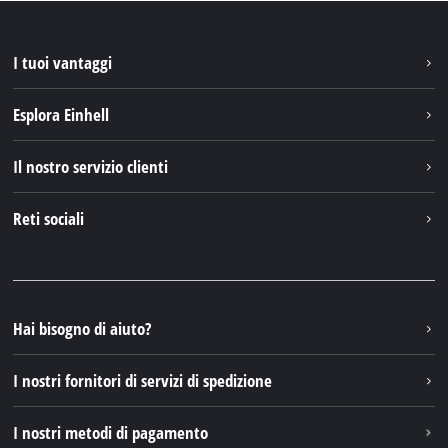
I tuoi vantaggi
Esplora Einhell
Einhell nel mondo
Il nostro servizio clienti
Chi siamo
Contattare
Reti sociali
Einhell Germany AG
Pezzi di ricambio e istruzioni
Facebook
Domande e risposte
YouTube
Instagram
Hai bisogno di aiuto?
TikTok
I nostri fornitori di servizi di spedizione
Pinterest
I nostri metodi di pagamento